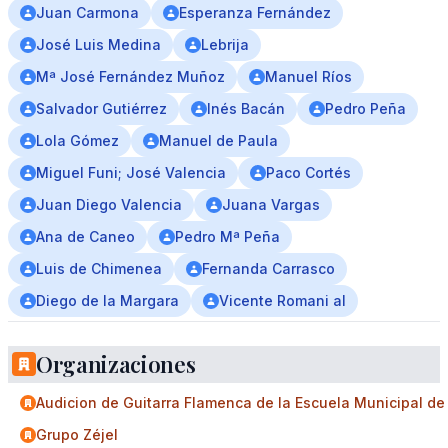
Juan Carmona
Esperanza Fernández
José Luis Medina
Lebrija
Mª José Fernández Muñoz
Manuel Ríos
Salvador Gutiérrez
Inés Bacán
Pedro Peña
Lola Gómez
Manuel de Paula
Miguel Funi; José Valencia
Paco Cortés
Juan Diego Valencia
Juana Vargas
Ana de Caneo
Pedro Mª Peña
Luis de Chimenea
Fernanda Carrasco
Diego de la Margara
Vicente Romani al
Organizaciones
Audicion de Guitarra Flamenca de la Escuela Municipal d
Grupo Zéjel