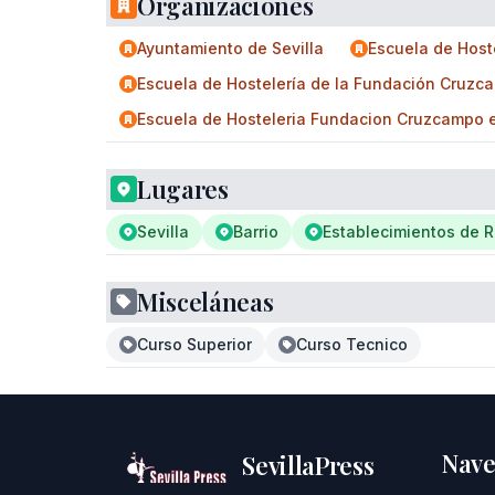
Organizaciones
Ayuntamiento de Sevilla
Escuela de Host
Escuela de Hostelería de la Fundación Cruzc
Escuela de Hosteleria Fundacion Cruzcampo en 
Lugares
Sevilla
Barrio
Establecimientos de 
Misceláneas
Curso Superior
Curso Tecnico
Nave
SevillaPress