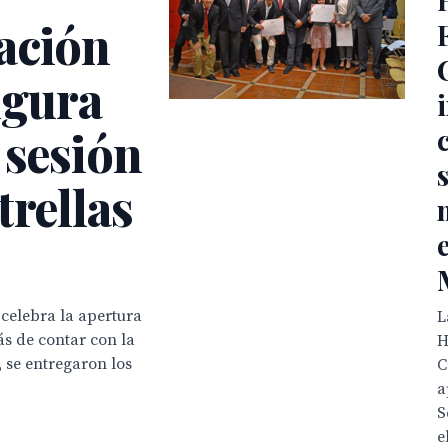
ación
ugura
 sesión
trellas
celebra la apertura
L
ás de contar con la
H
, se entregaron los
C
a
S
e