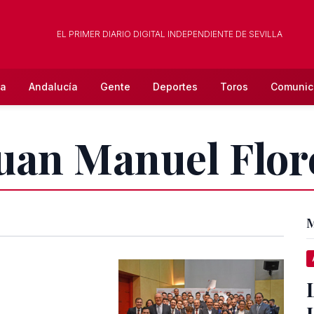
EL PRIMER DIARIO DIGITAL INDEPENDIENTE DE SEVILLA
la
Andalucía
Gente
Deportes
Toros
Comunic
Juan Manuel Flo
M