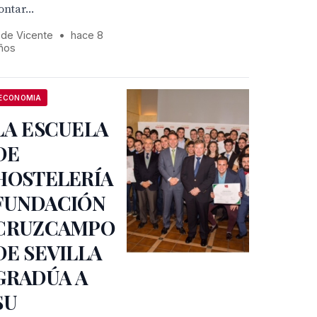
ontar...
 de Vicente
•
hace 8
ños
ECONOMIA
LA ESCUELA
DE
HOSTELERÍA
FUNDACIÓN
CRUZCAMPO
DE SEVILLA
GRADÚA A
SU