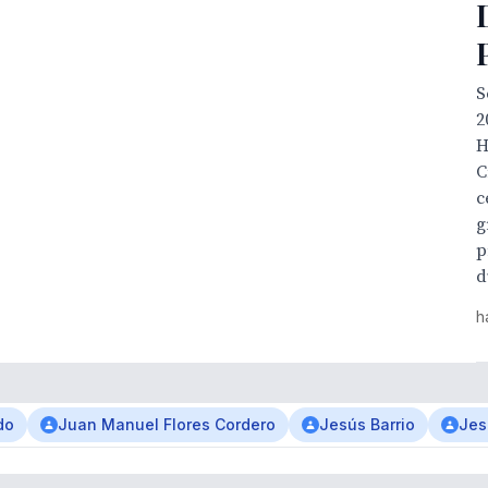
S
2
H
C
c
g
p
d
h
do
Juan Manuel Flores Cordero
Jesús Barrio
Jes