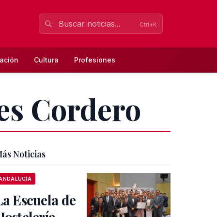
Ctrl+K
ación
Cultura
Profesiones
res Cordero
ás Noticias
ANDALUCÍA
La Escuela de
Hostelería