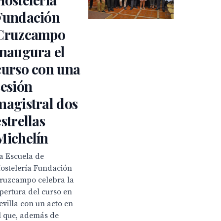
Fundación
Cruzcampo
inaugura el
curso con una
sesión
magistral dos
estrellas
Michelín
a Escuela de
ostelería Fundación
ruzcampo celebra la
pertura del curso en
evilla con un acto en
l que, además de