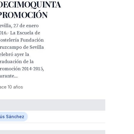
DECIMOQUINTA
PROMOCIÓN
evilla, 27 de enero
016.- La Escuela de
ostelería Fundación
ruzcampo de Sevilla
elebró ayer la
raduación de la
romoción 2014-2015,
urante...
ace 10 años
ús Sánchez