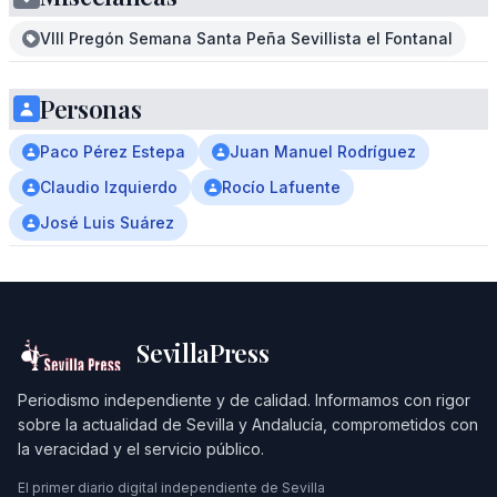
VIII Pregón Semana Santa Peña Sevillista el Fontanal
Personas
Paco Pérez Estepa
Juan Manuel Rodríguez
Claudio Izquierdo
Rocío Lafuente
José Luis Suárez
SevillaPress
Periodismo independiente y de calidad. Informamos con rigor
sobre la actualidad de Sevilla y Andalucía, comprometidos con
la veracidad y el servicio público.
El primer diario digital independiente de Sevilla