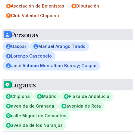
Asociación de Belenistas
Diputación
Club Voleibol Chipiona
Personas
Gaspar
Manuel Arango Tirado
Lorenzo Cascobelo
José Antonio Montalbán Bornay; Gaspar
Lugares
Chipiona
Madrid
Plaza de Andalucía
avenida de Granada
avenida de Rota
calle Miguel de Cervantes
avenida de los Naranjos