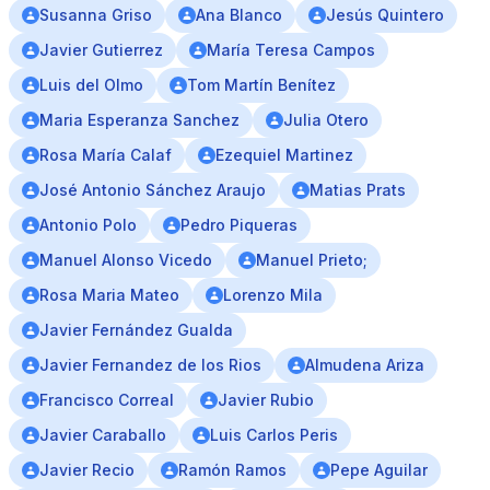
Susanna Griso
Ana Blanco
Jesús Quintero
Javier Gutierrez
María Teresa Campos
Luis del Olmo
Tom Martín Benítez
Maria Esperanza Sanchez
Julia Otero
Rosa María Calaf
Ezequiel Martinez
José Antonio Sánchez Araujo
Matias Prats
Antonio Polo
Pedro Piqueras
Manuel Alonso Vicedo
Manuel Prieto;
Rosa Maria Mateo
Lorenzo Mila
Javier Fernández Gualda
Javier Fernandez de los Rios
Almudena Ariza
Francisco Correal
Javier Rubio
Javier Caraballo
Luis Carlos Peris
Javier Recio
Ramón Ramos
Pepe Aguilar