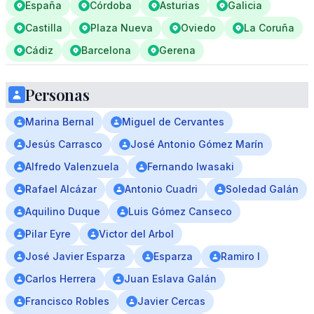
España
Córdoba
Asturias
Galicia
Castilla
Plaza Nueva
Oviedo
La Coruña
Cádiz
Barcelona
Gerena
Personas
Marina Bernal
Miguel de Cervantes
Jesús Carrasco
José Antonio Gómez Marín
Alfredo Valenzuela
Fernando Iwasaki
Rafael Alcázar
Antonio Cuadri
Soledad Galán
Aquilino Duque
Luis Gómez Canseco
Pilar Eyre
Victor del Arbol
José Javier Esparza
Esparza
Ramiro I
Carlos Herrera
Juan Eslava Galán
Francisco Robles
Javier Cercas