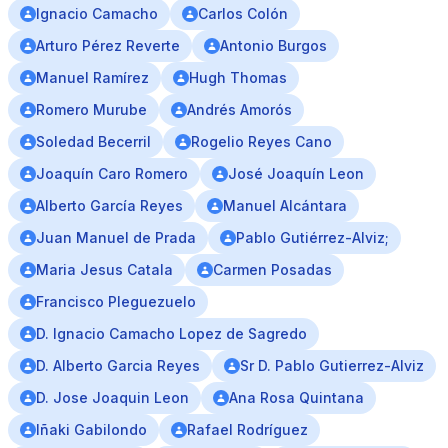
Ignacio Camacho
Carlos Colón
Arturo Pérez Reverte
Antonio Burgos
Manuel Ramírez
Hugh Thomas
Romero Murube
Andrés Amorós
Soledad Becerril
Rogelio Reyes Cano
Joaquín Caro Romero
José Joaquín Leon
Alberto García Reyes
Manuel Alcántara
Juan Manuel de Prada
Pablo Gutiérrez-Alviz;
Maria Jesus Catala
Carmen Posadas
Francisco Pleguezuelo
D. Ignacio Camacho Lopez de Sagredo
D. Alberto Garcia Reyes
Sr D. Pablo Gutierrez-Alviz
D. Jose Joaquin Leon
Ana Rosa Quintana
Iñaki Gabilondo
Rafael Rodríguez