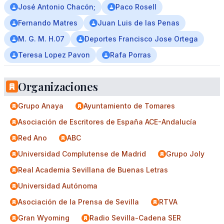
José Antonio Chacón;
Paco Rosell
Fernando Matres
Juan Luis de las Penas
M. G. M. H.07
Deportes Francisco Jose Ortega
Teresa Lopez Pavon
Rafa Porras
Organizaciones
Grupo Anaya
Ayuntamiento de Tomares
Asociación de Escritores de España ACE-Andalucía
Red Ano
ABC
Universidad Complutense de Madrid
Grupo Joly
Real Academia Sevillana de Buenas Letras
Universidad Autónoma
Asociación de la Prensa de Sevilla
RTVA
Gran Wyoming
Radio Sevilla-Cadena SER