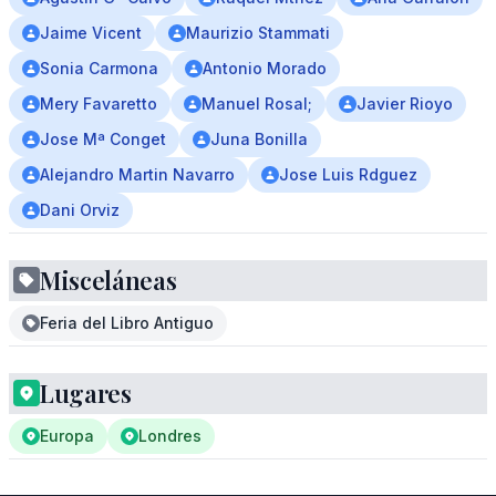
Jaime Vicent
Maurizio Stammati
Sonia Carmona
Antonio Morado
Mery Favaretto
Manuel Rosal;
Javier Rioyo
Jose Mª Conget
Juna Bonilla
Alejandro Martin Navarro
Jose Luis Rdguez
Dani Orviz
Misceláneas
Feria del Libro Antiguo
Lugares
Europa
Londres