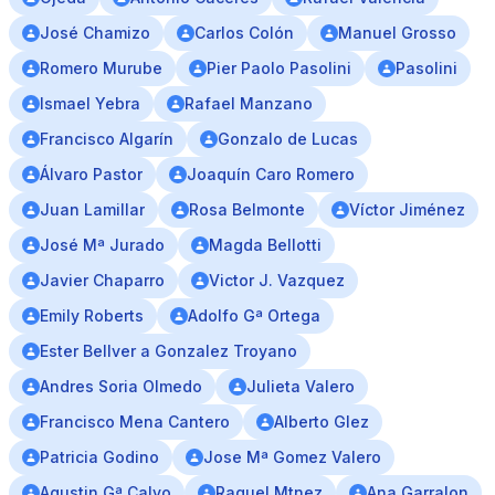
José Chamizo
Carlos Colón
Manuel Grosso
Romero Murube
Pier Paolo Pasolini
Pasolini
Ismael Yebra
Rafael Manzano
Francisco Algarín
Gonzalo de Lucas
Álvaro Pastor
Joaquín Caro Romero
Juan Lamillar
Rosa Belmonte
Víctor Jiménez
José Mª Jurado
Magda Bellotti
Javier Chaparro
Victor J. Vazquez
Emily Roberts
Adolfo Gª Ortega
Ester Bellver a Gonzalez Troyano
Andres Soria Olmedo
Julieta Valero
Francisco Mena Cantero
Alberto Glez
Patricia Godino
Jose Mª Gomez Valero
Agustin Gª Calvo
Raquel Mtnez
Ana Garralon