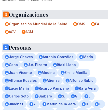
Organizaciones
Organización Mundial de la Salud
OMS
EA
ACV
ACM
Personas
Jorge Chaves
Antonio González
Marín
Cano
J.A. Pizarro
Iñaki Llano
Juan Vicente
Medina
Emilio Morilla
Alfonso Rosales
Atienza
Alfonso Rubio
Lucio Marín
Ricardo Pámpano
Rafa Vera
Carlos Soto
Barbero
S.
G.
J.
Jiménez
A.
Martín de la Jara
D.
C.