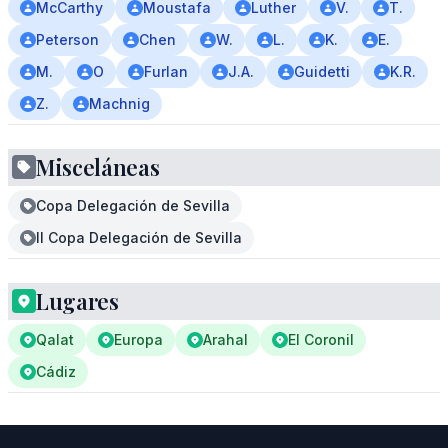
McCarthy
Moustafa
Luther
V.
T.
Peterson
Chen
W.
L.
K.
E.
M.
O
Furlan
J.A.
Guidetti
K.R.
Z.
Machnig
Misceláneas
Copa Delegación de Sevilla
II Copa Delegación de Sevilla
Lugares
Qalat
Europa
Arahal
El Coronil
Cádiz