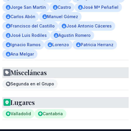
Jorge San Martín
Castro
José Mª Peñafiel
Carlos Abón
Manuel Gómez
Francisco del Castillo
José Antonio Cáceres
José Luis Rodiles
Agustin Romero
Ignacio Ramos
Lorenzo
Patricia Herranz
Ana Melgar
Misceláneas
Segunda en el Grupo
Lugares
Valladolid
Cantabria