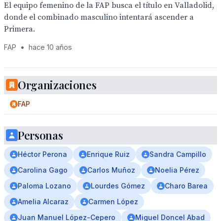
El equipo femenino de la FAP busca el título en Valladolid,
donde el combinado masculino intentará ascender a
Primera.
FAP
•
hace 10 años
Organizaciones
FAP
Personas
Héctor Perona
Enrique Ruiz
Sandra Campillo
Carolina Gago
Carlos Muñoz
Noelia Pérez
Paloma Lozano
Lourdes Gómez
Charo Barea
Amelia Alcaraz
Carmen López
Juan Manuel López-Cepero
Miguel Doncel Abad