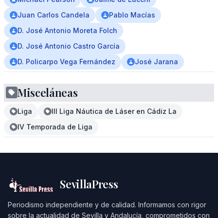
Juan Carlos Candela
Pablo Macías
D. José Antonio Moreta Folch
D. José Antonio Castro García
D. Policarpo Vega Fernández
José Jarana
Misceláneas
Liga
III Liga Náutica de Láser en Cádiz La
IV Temporada de Liga
SevillaPress
Periodismo independiente y de calidad. Informamos con rigor
sobre la actualidad de Sevilla y Andalucía, comprometidos con