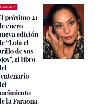
ANDALUCÍA
El próximo 21
de enero
nueva edición
de “Lola el
brillo de sus
jos”, el libro
del
centenario
del
nacimiento
de la Faraona.