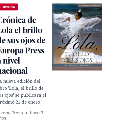
CHIPIONA
Crónica de
Lola el brillo
de sus ojos de
Europa Press
a nivel
nacional
a nueva edición del
ibro 'Lola, el brillo de
us ojos' se publicará el
róximo 21 de enero
uropa Press
•
hace 3
ños