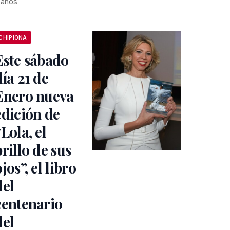
 años
CHIPIONA
Este sábado
día 21 de
Enero nueva
edición de
“Lola, el
brillo de sus
jos”, el libro
del
centenario
del