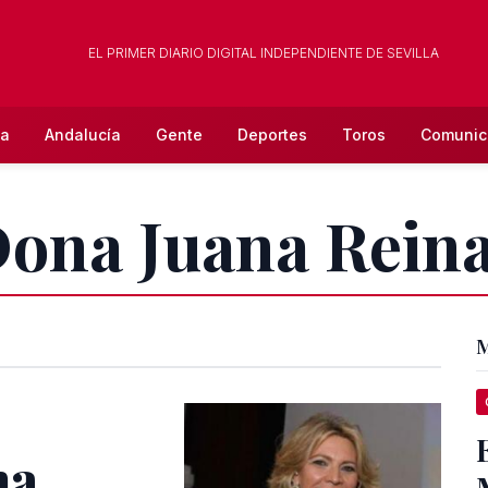
EL PRIMER DIARIO DIGITAL INDEPENDIENTE DE SEVILLA
la
Andalucía
Gente
Deportes
Toros
Comunic
Dona Juana Rein
M
na