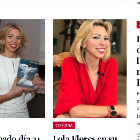
a
E
e
d
l
c
CHIPIONA
M
bado día 21
Lola Flores en su