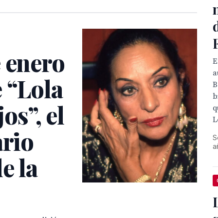
e enero
E
a
 “Lola
B
b
jos”, el
q
L
ario
S
a
e la