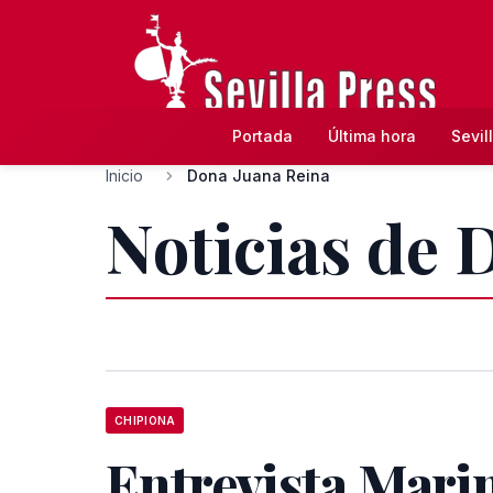
Portada
Última hora
Sevil
Inicio
Dona Juana Reina
Noticias de 
CHIPIONA
Entrevista Mari