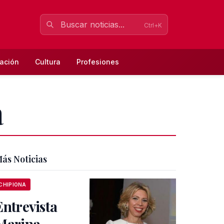
Ctrl+K
ación
Cultura
Profesiones
a
ás Noticias
CHIPIONA
Entrevista
Marina