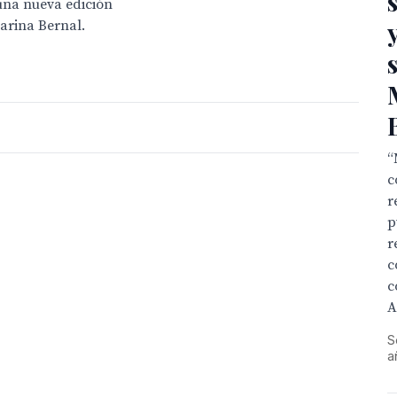
 una nueva edición
Marina Bernal.
“
c
r
p
r
c
c
A
S
a