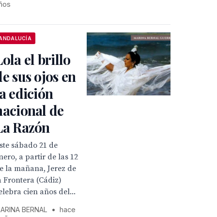
ños
ANDALUCÍA
Lola el brillo
de sus ojos en
la edición
nacional de
La Razón
ste sábado 21 de
nero, a partir de las 12
e la mañana, Jerez de
a Frontera (Cádiz)
elebra cien años del...
ARINA BERNAL
•
hace