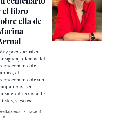
su centenario
y el libro
sobre ella de
Marina
Bernal
Muy pocos artistas
onsiguen, además del
econocimiento del
úblico, el
econocimiento de sus
ompañeros, ser
onsiderado Artista de
rtistas, y eso es...
evillapress
•
hace 3
ños