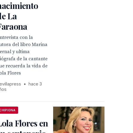
nacimiento
de La
Faraona
ntrevista con la
utora del libro Marina
ernal y ultima
iógrafa de la cantante
ue recuerda la vida de
ola Flores
evillapress
•
hace 3
ños
CHIPIONA
Lola Flores en