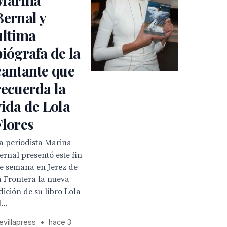
Bernal y
ultima
biógrafa de la
cantante que
recuerda la
vida de Lola
Flores
a periodista Marina
ernal presentó este fin
e semana en Jerez de
a Frontera la nueva
dición de su libro Lola
...
evillapress
•
hace 3