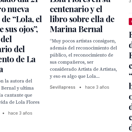
3
ro nueva
centenario y el
 de “Lola, el
libro sobre ella de
e sus ojos”,
Marina Bernal
 del
“Muy pocos artistas consiguen,
rio del
además del reconocimiento del
público, el reconocimiento de
ento de La
sus compañeros, ser
a
considerado Artista de Artistas,
y eso es algo que Lola...
on la autora del
Sevillapress
•
hace 3 años
 Bernal y ultima
o
la cantante que
vida de Lola Flores
•
hace 3 años