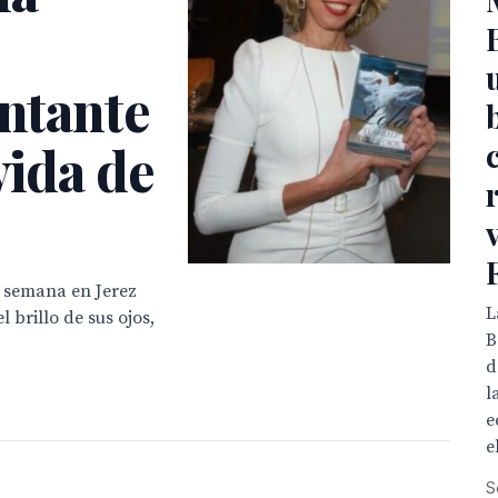
antante
vida de
e semana en Jerez
L
l brillo de sus ojos,
B
d
l
e
el
S