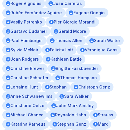
Roger Vignoles
José Carreras
Rubén Fernández Aguirre
Eugene Onegin
Vasily Petrenko
Pier Giorgio Morandi
Gustavo Dudamel
Gerald Moore
Paul Hamburger
Thomas Allen
Sarah Walter
Sylvia McNair
Felicity Lott
Véronique Gens
Joan Rodgers
Kathleen Battle
Christine Brewer
Brigitte Fassbaender
Christine Schaefer
Thomas Hampson
Lorraine Hunt
Stephan
Christoph Genz
Anne Schwanewilms
Sara Walker
Christiane Oelze
John Mark Ainsley
Michael Chance
Reynaldo Hahn
Strauss
Katarina Karneus
Stephan Genz
Marx