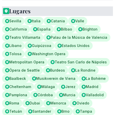
Lugares
Sevilla
Italia
Catania
Valle
California
España
Bilbao
Brighton
Teatro Villamarta
Palau de la Música de Valencia
Líbano
Guipúzcoa
Estados Unidos
Tolosa
Washington Opera
Metropolitan Opera
Teatro San Carlo de Nápoles
Ópera de Seattle
Burdeos
La Rondine
Baalbeck
Musikverein de Viena
La Bohème
Cheltenham
Málaga
Jerez
Madrid
Pamplona
Córdoba
Murcia
Valladolid
Roma
Dubai
Menorca
Oviedo
Tetuán
Santander
Brno
Tampa