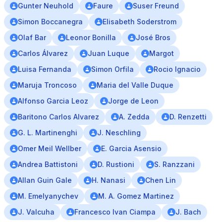
Gunter Neuhold
Faure
Suser Freund
Simon Boccanegra
Elisabeth Soderstrom
Olaf Bar
Leonor Bonilla
José Bros
Carlos Álvarez
Juan Luque
Margot
Luisa Fernanda
Simon Orfila
Rocio Ignacio
Maruja Troncoso
Maria del Valle Duque
Alfonso Garcia Leoz
Jorge de Leon
Baritono Carlos Alvarez
A. Zedda
D. Renzetti
G. L. Martinenghi
J. Neschling
Omer Meil Wellber
E. Garcia Asensio
Andrea Battistoni
D. Rustioni
S. Ranzzani
Allan Guin Gale
H. Nanasi
Chen Lin
M. Emelyanychev
M. A. Gomez Martinez
J. Valcuha
Francesco Ivan Ciampa
J. Bach