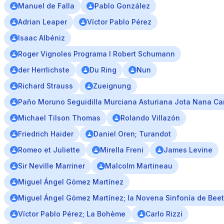
Manuel de Falla
Pablo González
Adrian Leaper
Víctor Pablo Pérez
Isaac Albéniz
Roger Vignoles Programa I Robert Schumann
der Herrlichste
Du Ring
Nun
Richard Strauss
Zueignung
Paño Moruno Seguidilla Murciana Asturiana Jota Nana C
Michael Tilson Thomas
Rolando Villazón
Friedrich Haider
Daniel Oren; Turandot
Romeo et Juliette
Mirella Freni
James Levine
Sir Neville Marriner
Malcolm Martineau
Miguel Ángel Gómez Martínez
Miguel Ángel Gómez Martínez; la Novena Sinfonía de Bee
Víctor Pablo Pérez; La Bohème
Carlo Rizzi