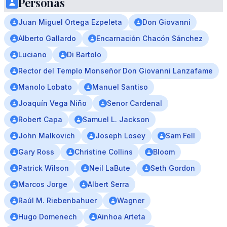
Personas
Juan Miguel Ortega Ezpeleta
Don Giovanni
Alberto Gallardo
Encarnación Chacón Sánchez
Luciano
Di Bartolo
Rector del Templo Monseñor Don Giovanni Lanzafame
Manolo Lobato
Manuel Santiso
Joaquín Vega Niño
Senor Cardenal
Robert Capa
Samuel L. Jackson
John Malkovich
Joseph Losey
Sam Fell
Gary Ross
Christine Collins
Bloom
Patrick Wilson
Neil LaBute
Seth Gordon
Marcos Jorge
Albert Serra
Raúl M. Riebenbahuer
Wagner
Hugo Domenech
Ainhoa Arteta