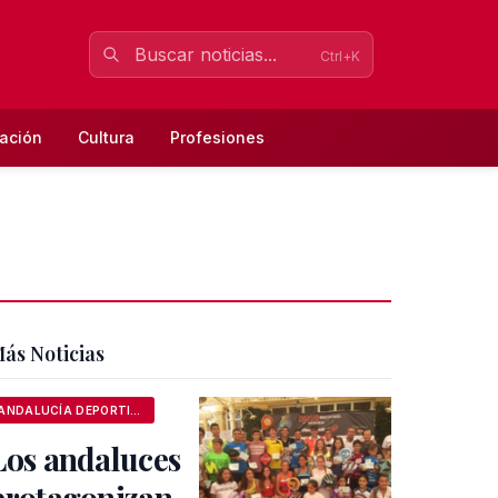
Ctrl+K
ación
Cultura
Profesiones
ás Noticias
ANDALUCÍA DEPORTIVA
Los andaluces
protagonizan