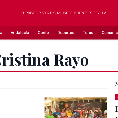
EL PRIMER DIARIO DIGITAL INDEPENDIENTE DE SEVILLA
la
Andalucía
Gente
Deportes
Toros
Comunic
Cristina Rayo
M