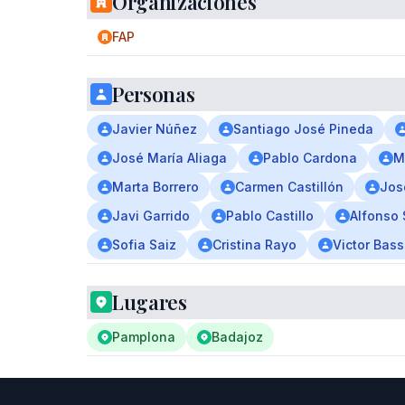
Organizaciones
FAP
Personas
Javier Núñez
Santiago José Pineda
José María Aliaga
Pablo Cardona
M
Marta Borrero
Carmen Castillón
Jos
Javi Garrido
Pablo Castillo
Alfonso
Sofia Saiz
Cristina Rayo
Victor Bass
Lugares
Pamplona
Badajoz