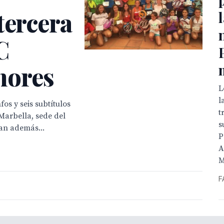
tercera
C
nores
L
l
os y seis subtítulos
t
Marbella, sede del
s
ran además...
P
A
M
F