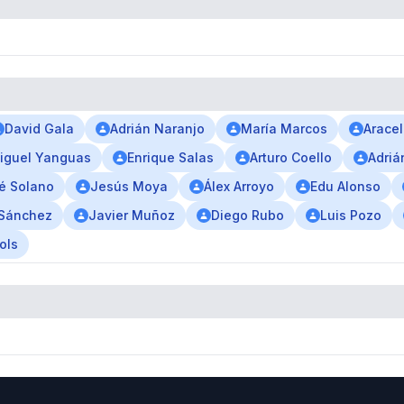
David Gala
Adrián Naranjo
María Marcos
Arace
iguel Yanguas
Enrique Salas
Arturo Coello
Adriá
é Solano
Jesús Moya
Álex Arroyo
Edu Alonso
 Sánchez
Javier Muñoz
Diego Rubo
Luis Pozo
ols