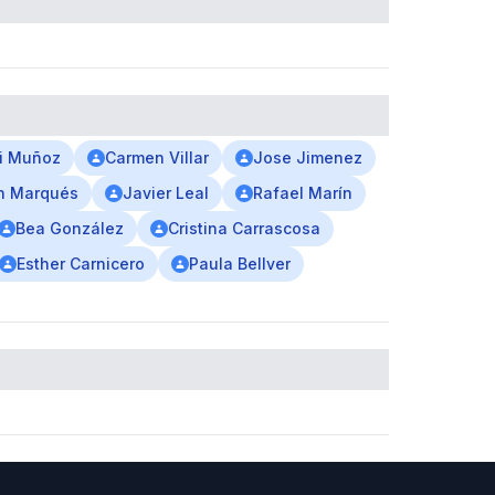
li Muñoz
Carmen Villar
Jose Jimenez
n Marqués
Javier Leal
Rafael Marín
Bea González
Cristina Carrascosa
Esther Carnicero
Paula Bellver