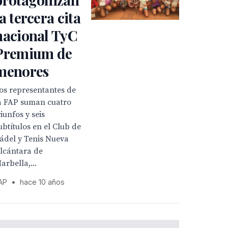
la tercera cita
nacional TyC
Premium de
menores
os representantes de
a FAP suman cuatro
riunfos y seis
ubtítulos en el Club de
ádel y Tenis Nueva
lcántara de
arbella,...
AP
•
hace 10 años