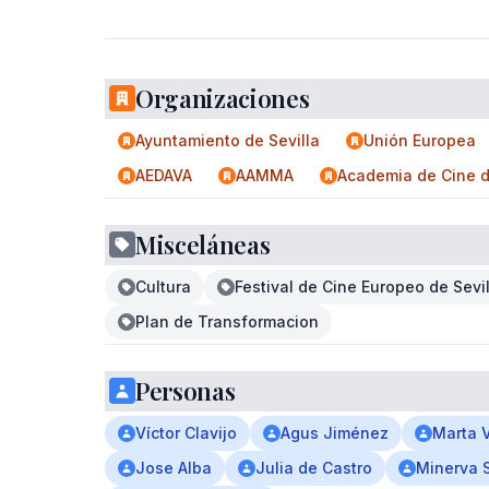
Organizaciones
Ayuntamiento de Sevilla
Unión Europea
AEDAVA
AAMMA
Academia de Cine d
Misceláneas
Cultura
Festival de Cine Europeo de Sevil
Plan de Transformacion
Personas
Víctor Clavijo
Agus Jiménez
Marta 
Jose Alba
Julia de Castro
Minerva 