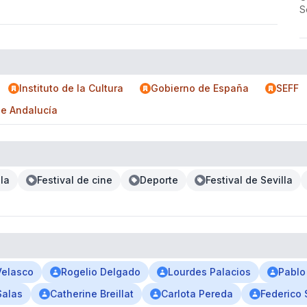
S
Instituto de la Cultura
Gobierno de España
SEFF
e Andalucía
la
Festival de cine
Deporte
Festival de Sevilla
Velasco
Rogelio Delgado
Lourdes Palacios
Pablo
Salas
Catherine Breillat
Carlota Pereda
Federico