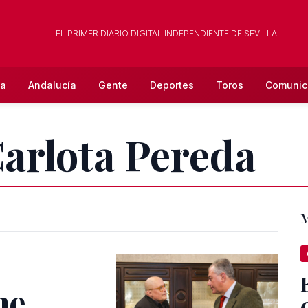
EL PRIMER DIARIO DIGITAL INDEPENDIENTE DE SEVILLA
la
Andalucía
Gente
Deportes
Toros
Comunic
Carlota Pereda
M
ne