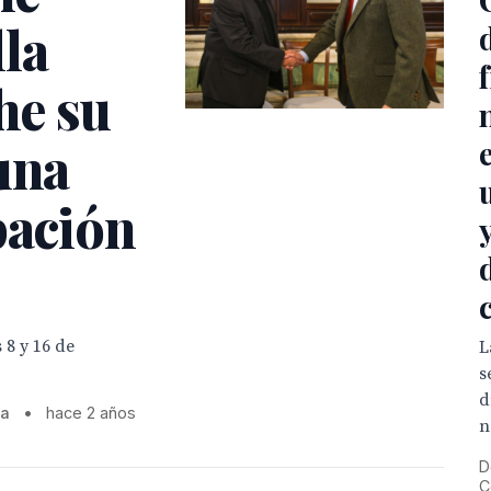
la
he su
una
pación
 8 y 16 de
L
s
d
la
•
hace 2 años
n
D
C