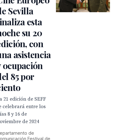
de Sevilla
finaliza esta
noche su 20
edición, con
una asistencia
y ocupación
del 85 por
ciento
a 21 edición de SEFF
e celebrará entre los
ías 8 y 16 de
oviembre de 2024
epartamento de
omunicación Festival de