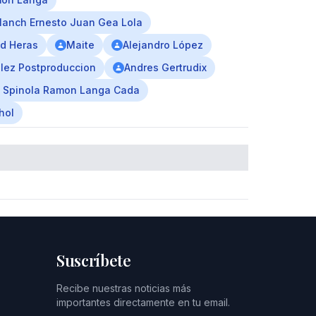
lanch Ernesto Juan Gea Lola
d Heras
Maite
Alejandro López
lez Postproduccion
Andres Gertrudix
ra Spinola Ramon Langa Cada
hol
Suscríbete
Recibe nuestras noticias más
importantes directamente en tu email.