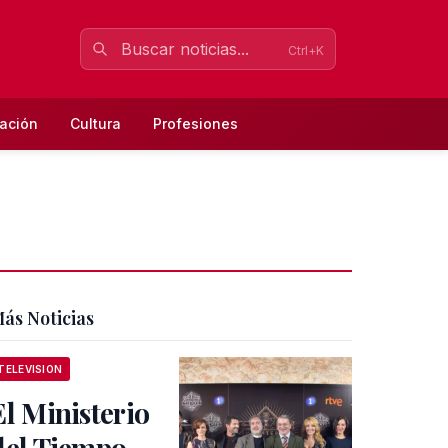
Ctrl+K
ación
Cultura
Profesiones
ás Noticias
TELEVISION
El Ministerio
del Tiempo