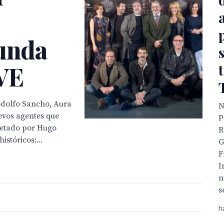
gunda
VE
odolfo Sancho, Aura
N
evos agentes que
P
retado por Hugo
R
stóricos:...
G
F
I
n
s
h