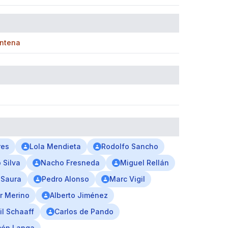
Antena
res
Lola Mendieta
Rodolfo Sancho
 Silva
Nacho Fresneda
Miguel Rellán
 Saura
Pedro Alonso
Marc Vigil
or Merino
Alberto Jiménez
il Schaaff
Carlos de Pando
ón Langa