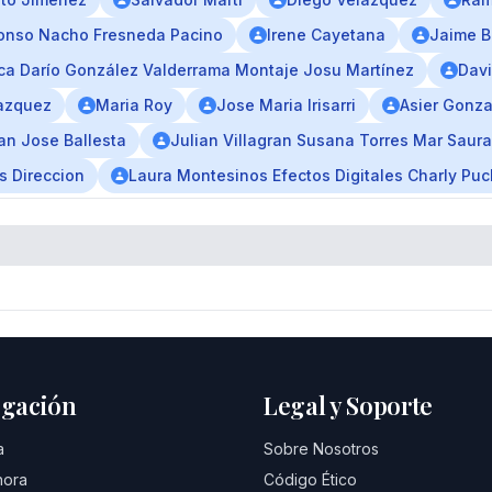
lonso Nacho Fresneda Pacino
Irene Cayetana
Jaime B
ica Darío González Valderrama Montaje Josu Martínez
Davi
lazquez
Maria Roy
Jose Maria Irisarri
Asier Gonza
uan Jose Ballesta
Julian Villagran Susana Torres Mar Sau
s Direccion
Laura Montesinos Efectos Digitales Charly Puc
gación
Legal y Soporte
a
Sobre Nosotros
hora
Código Ético