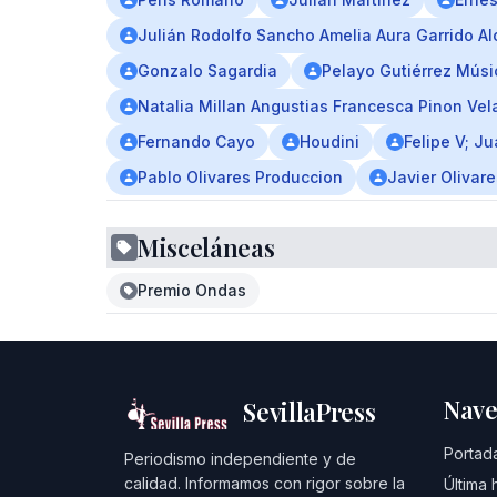
Julián Rodolfo Sancho Amelia Aura Garrido A
Gonzalo Sagardia
Pelayo Gutiérrez Mús
Natalia Millan Angustias Francesca Pinon Ve
Fernando Cayo
Houdini
Felipe V; J
Pablo Olivares Produccion
Javier Olivare
Misceláneas
Premio Ondas
Nave
SevillaPress
Portad
Periodismo independiente y de
calidad. Informamos con rigor sobre la
Última 