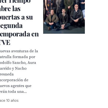
abre las
puertas a su
segunda
temporada en
TVE
uevas aventuras de la
atrulla formada por
odolfo Sancho, Aura
arrido y Nacho
resneda
ncorporación de
uevos agentes que
erán toda una...
ace 10 años