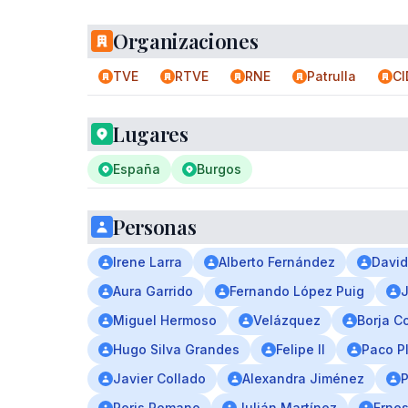
Organizaciones
TVE
RTVE
RNE
Patrulla
CI
Lugares
España
Burgos
Personas
Irene Larra
Alberto Fernández
David
Aura Garrido
Fernando López Puig
J
Miguel Hermoso
Velázquez
Borja C
Hugo Silva Grandes
Felipe II
Paco P
Javier Collado
Alexandra Jiménez
P
Peris Romano
Julián Martínez
Erne