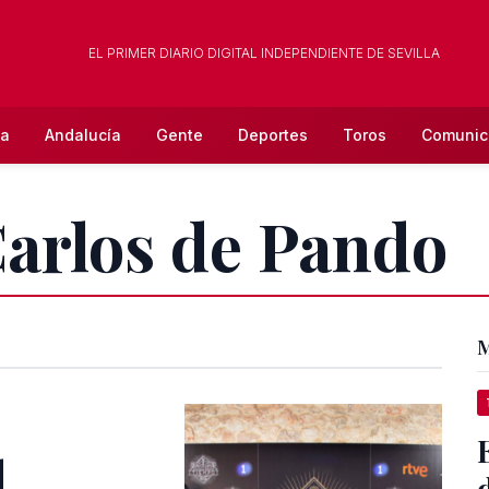
EL PRIMER DIARIO DIGITAL INDEPENDIENTE DE SEVILLA
la
Andalucía
Gente
Deportes
Toros
Comunic
Carlos de Pando
M
l