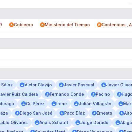
D
Gobierno
Ministerio del Tiempo
Contenidos , 
 Sáinz
Víctor Clavijo
Javier Pascual
Javier Oliva
avier Ruiz Caldera
Fernando Conde
Pacino
Hugo
obeaga
Gil Pérez
Irene
Julián Villagrán
Mar
laza
Diego San José
Paco Díaz
Ernesto
Ait
ablo Olivares
Anaïs Schaaff
Jorge Dorado
Abiga
sto Jiménez
Salvador Martí
Diego Velazquez
Ram