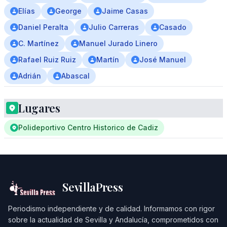
Elías
George
Jaime Casas
Daniel Peralta
Julio Carreras
Casado
C. Martínez
Manuel Jurado Linero
Rafael Ruiz Ruiz
Martín
José Manuel
Adrián
Abascal
Lugares
Polideportivo Centro Historico de Cadiz
SevillaPress
Periodismo independiente y de calidad. Informamos con rigor
sobre la actualidad de Sevilla y Andalucía, comprometidos con