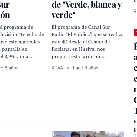
E
Sur
de "Verde, blanca y
R
ión
verde"
del programa de
El programa de Canal Sur
levisión "Te echo de
Radio "El Público", que se realiza
nzó este miércoles
este 4D desde el Casino de
 pantalla en
Rociana, en Huelva, nos
l 8,9% y una...
prepara esta tarde una...
ce 8 años
RTVA
•
hace 8 años
E
p
T