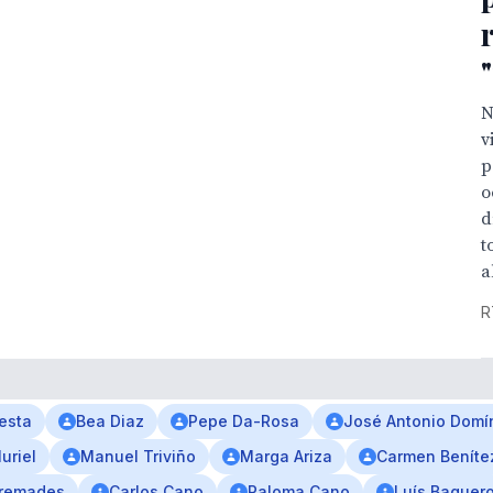
N
v
p
o
d
t
a
R
esta
Bea Diaz
Pepe Da-Rosa
José Antonio Domí
Muriel
Manuel Triviño
Marga Ariza
Carmen Beníte
Cremades
Carlos Cano
Paloma Cano
Luís Baquer