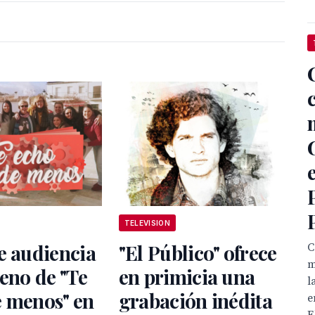
TELEVISION
e audiencia
"El Público" ofrece
C
m
reno de "Te
en primicia una
l
e menos" en
grabación inédita
e