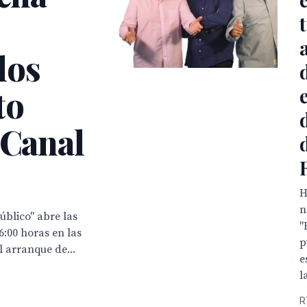
los
to
 Canal
H
n
blico" abre las
"
16:00 horas en las
p
 arranque de...
e
l
R