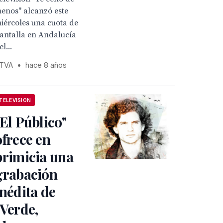
enos" alcanzó este
iércoles una cuota de
antalla en Andalucía
el...
TVA
•
hace 8 años
TELEVISION
"El Público"
ofrece en
primicia una
grabación
inédita de
"Verde,