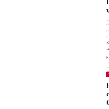
E
S
q
d
R
n
R