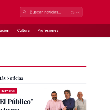
Ctrl+K
ación
Cultura
Profesiones
ás Noticias
TELEVISION
"El Público"
estrena