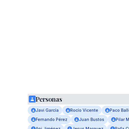
Personas
Javi García
Rocío Vicente
Paco Ball
Fernando Pérez
Juan Bustos
Pilar 
Api Jiménez
Jesus Marquez
Rafa 