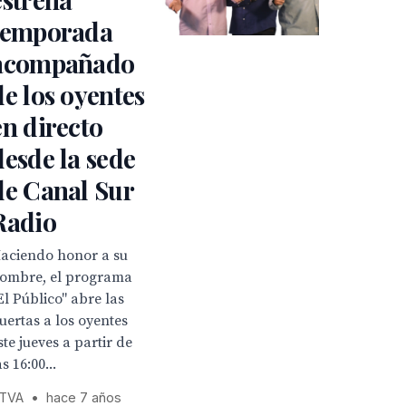
temporada
acompañado
de los oyentes
en directo
desde la sede
de Canal Sur
Radio
aciendo honor a su
ombre, el programa
El Público" abre las
uertas a los oyentes
ste jueves a partir de
as 16:00...
TVA
•
hace 7 años