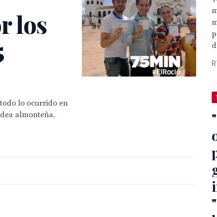
m
r los
m
p
5
d
R
todo lo ocurrido en
aldea almonteña.