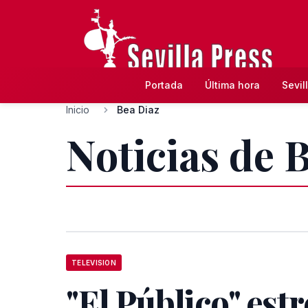
Portada
Última hora
Sevil
Inicio
Bea Diaz
Noticias de 
TELEVISION
"El Público" est