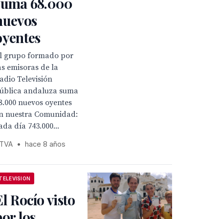
suma 68.000
nuevos
oyentes
l grupo formado por
as emisoras de la
adio Televisión
ública andaluza suma
8.000 nuevos oyentes
n nuestra Comunidad:
ada día 743.000...
TVA
•
hace 8 años
TELEVISION
El Rocío visto
por los