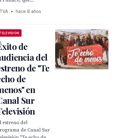
l Público, que...
TVA
•
hace 8 años
TELEVISION
Éxito de
audiencia del
estreno de "Te
echo de
menos" en
Canal Sur
Televisión
l estreno del
rograma de Canal Sur
elevisión "Te echo de