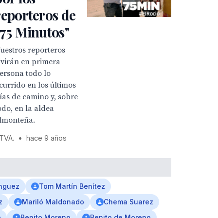
reporteros de
"75 Minutos"
uestros reporteros
ivirán en primera
ersona todo lo
currido en los últimos
ías de camino y, sobre
odo, en la aldea
lmonteña.
TVA.
•
hace 9 años
nguez
Tom Martín Benítez
z
Mariló Maldonado
Chema Suarez
o
Benito Moreno
Benito de Moreno