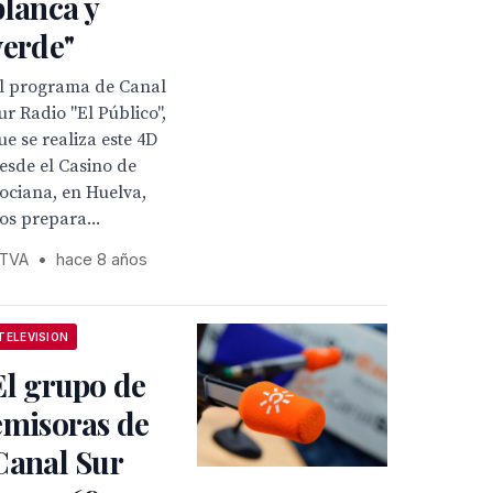
blanca y
verde"
l programa de Canal
ur Radio "El Público",
ue se realiza este 4D
esde el Casino de
ociana, en Huelva,
os prepara...
TVA
•
hace 8 años
TELEVISION
El grupo de
emisoras de
Canal Sur