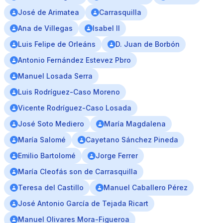
José de Arimatea
Carrasquilla
Ana de Villegas
Isabel II
Luis Felipe de Orleáns
D. Juan de Borbón
Antonio Fernández Estevez Pbro
Manuel Losada Serra
Luis Rodríguez-Caso Moreno
Vicente Rodríguez-Caso Losada
José Soto Mediero
María Magdalena
María Salomé
Cayetano Sánchez Pineda
Emilio Bartolomé
Jorge Ferrer
María Cleofás son de Carrasquilla
Teresa del Castillo
Manuel Caballero Pérez
José Antonio García de Tejada Ricart
Manuel Olivares Mora-Figueroa