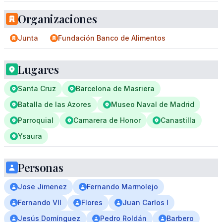
Organizaciones
Junta
Fundación Banco de Alimentos
Lugares
Santa Cruz
Barcelona de Masriera
Batalla de las Azores
Museo Naval de Madrid
Parroquial
Camarera de Honor
Canastilla
Ysaura
Personas
Jose Jimenez
Fernando Marmolejo
Fernando VII
Flores
Juan Carlos I
Jesús Domínguez
Pedro Roldán
Barbero