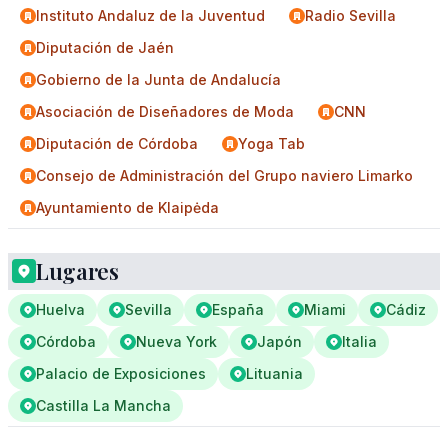
Instituto Andaluz de la Juventud
Radio Sevilla
Diputación de Jaén
Gobierno de la Junta de Andalucía
Asociación de Diseñadores de Moda
CNN
Diputación de Córdoba
Yoga Tab
Consejo de Administración del Grupo naviero Limarko
Ayuntamiento de Klaipėda
Lugares
Huelva
Sevilla
España
Miami
Cádiz
Córdoba
Nueva York
Japón
Italia
Palacio de Exposiciones
Lituania
Castilla La Mancha