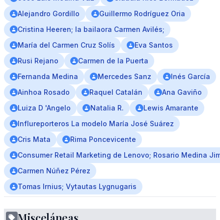
Alejandro Gordillo
Guillermo Rodríguez Oria
Cristina Heeren; la bailaora Carmen Avilés;
María del Carmen Cruz Solís
Eva Santos
Rusi Rejano
Carmen de la Puerta
Fernanda Medina
Mercedes Sanz
Inés García
Ainhoa Rosado
Raquel Catalán
Ana Gaviño
Luiza D 'Angelo
Natalia R.
Lewis Amarante
Influreporteros La modelo María José Suárez
Cris Mata
Rima Poncevicente
Consumer Retail Marketing de Lenovo; Rosario Medina Ji
Carmen Núñez Pérez
Tomas Irnius; Vytautas Lygnugaris
Misceláneas