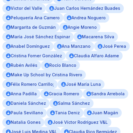
Victor del Valle
Juan Carlos Hernández Buades
Peluquería Ana Camero
Andrea Noguero
Margarita de Guzmán
Angie Moreno
María José Sánchez Espinar
Macarena Silva
Anabel Domínguez
Ana Manzano
José Perea
Cristina Forner González
Claudia Alfaro Adame
Rubén Avilés
Rocío Blanco
Make Up School by Cristina Rivero
Félix Romero Carrillo;
José María Luna
Anna Padilla
Gracia Romero
Sandra Arrebola
Daniela Sánchez
Salma Sánchez
Paula Sevillano
Tania Deniz
Juan Magán
Natalia Gones
José Víctor Rodríguez V&L
José Luis Medina V&L
Claudia Rico Bermúdez