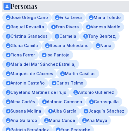
Personas
José Ortega Cano
Erika Leiva
María Toledo
Raquel Revuelta
Fran Rivera
Vanesa Martín
Cristina Granados
Carmela
Tony Benítez;
Gloria Camila
Rosario Mohedano
Nuria
Fiona Ferrer
Isa Pantoja
María del Mar Sánchez Estrella;
Marqués de Cáceres
Martín Casillas
Antonio Castaño
Carlos Telmo
Cayetano Martínez de Irujo
Antonio Gutiérrez
Alma Cortés
Antonio Carmona
Carrasquilla
Susana Molina
Alba García
Joaquín Sánchez
Ana Gallardo
Maria Conde
Ana Moya
Patricia Fernández
Fran Pedroche