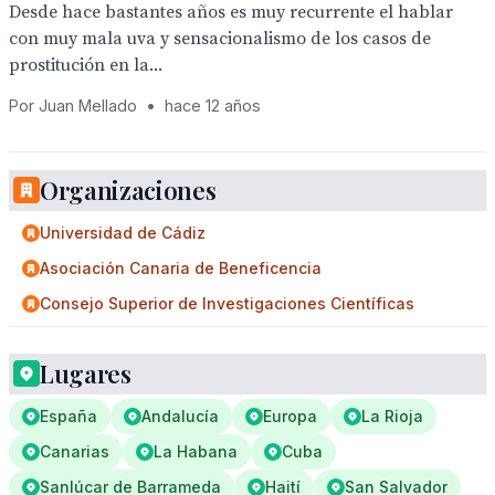
Desde hace bastantes años es muy recurrente el hablar
con muy mala uva y sensacionalismo de los casos de
prostitución en la...
Por Juan Mellado
•
hace 12 años
Organizaciones
Universidad de Cádiz
Asociación Canaria de Beneficencia
Consejo Superior de Investigaciones Científicas
Lugares
España
Andalucía
Europa
La Rioja
Canarias
La Habana
Cuba
Sanlúcar de Barrameda
Haití
San Salvador