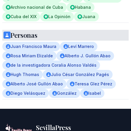
Archivo nacional de Cuba
Habana
Cuba del XIX
La Opinión
Juana
Personas
Juan Francisco Maura
Leví Marrero
Rosa Miriam Elizalde
Alberto J. Gullón Abao
de la investigadora Coralia Alonso Valdés
Hugh Thomas
Julio César González Pagés
Alberto José Gullón Abao
Teresa Glez Pérez
Diego Velásquez
González
Isabel
SevillaPress