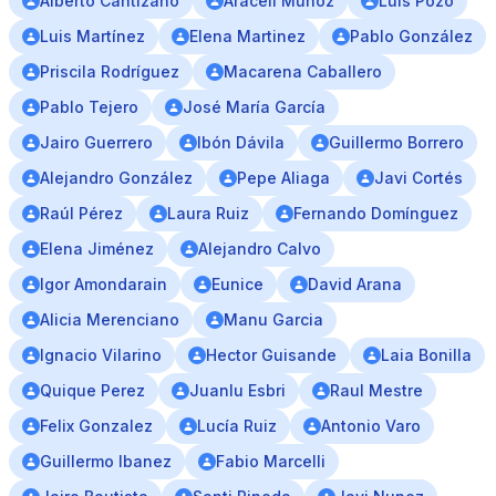
Alberto Cantizano
Araceli Muñoz
Luis Pozo
Luis Martínez
Elena Martinez
Pablo González
Priscila Rodríguez
Macarena Caballero
Pablo Tejero
José María García
Jairo Guerrero
Ibón Dávila
Guillermo Borrero
Alejandro González
Pepe Aliaga
Javi Cortés
Raúl Pérez
Laura Ruiz
Fernando Domínguez
Elena Jiménez
Alejandro Calvo
Igor Amondarain
Eunice
David Arana
Alicia Merenciano
Manu Garcia
Ignacio Vilarino
Hector Guisande
Laia Bonilla
Quique Perez
Juanlu Esbri
Raul Mestre
Felix Gonzalez
Lucía Ruiz
Antonio Varo
Guillermo Ibanez
Fabio Marcelli