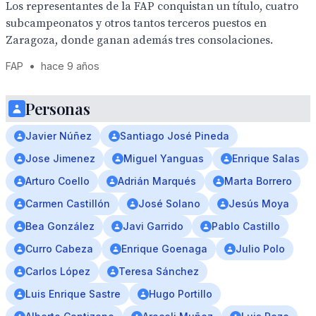
Los representantes de la FAP conquistan un título, cuatro
subcampeonatos y otros tantos terceros puestos en
Zaragoza, donde ganan además tres consolaciones.
FAP
•
hace 9 años
Personas
Javier Núñez
Santiago José Pineda
Jose Jimenez
Miguel Yanguas
Enrique Salas
Arturo Coello
Adrián Marqués
Marta Borrero
Carmen Castillón
José Solano
Jesús Moya
Bea González
Javi Garrido
Pablo Castillo
Curro Cabeza
Enrique Goenaga
Julio Polo
Carlos López
Teresa Sánchez
Luis Enrique Sastre
Hugo Portillo