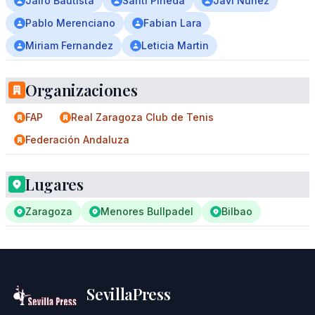
Jairo Bautista
Santi Pineda
Javi Nunez
Pablo Merenciano
Fabian Lara
Miriam Fernandez
Leticia Martin
Organizaciones
FAP
Real Zaragoza Club de Tenis
Federación Andaluza
Lugares
Zaragoza
Menores Bullpadel
Bilbao
SevillaPress