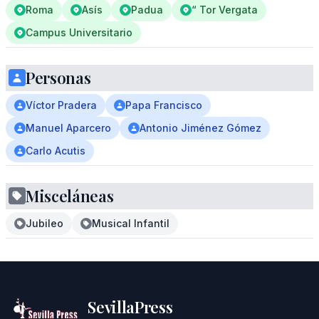
Roma
Asís
Padua
“ Tor Vergata
Campus Universitario
Personas
Víctor Pradera
Papa Francisco
Manuel Aparcero
Antonio Jiménez Gómez
Carlo Acutis
Misceláneas
Jubileo
Musical Infantil
SevillaPress