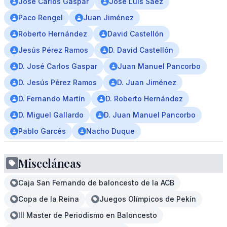
José Carlos Gaspar
José Luis Sáez
Paco Rengel
Juan Jiménez
Roberto Hernández
David Castellón
Jesús Pérez Ramos
D. David Castellón
D. José Carlos Gaspar
Juan Manuel Pancorbo
D. Jesús Pérez Ramos
D. Juan Jiménez
D. Fernando Martín
D. Roberto Hernández
D. Miguel Gallardo
D. Juan Manuel Pancorbo
Pablo Garcés
Nacho Duque
Misceláneas
Caja San Fernando de baloncesto de la ACB
Copa de la Reina
Juegos Olímpicos de Pekín
III Master de Periodismo en Baloncesto