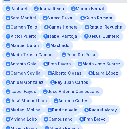
Raphael
Juana Reina
Marina Bernal
Sara Montiel
Norma Duval
Curro Romero
Carmen Tello
Carlos Herrera
Raquel Revuelta
Víctor Puerto
Isabel Pantoja
Jesús Quintero
Manuel Duran
Machado
María Teresa Campos
Pepe Da-Rosa
Antonio Gala
Fran Rivera
María José Suárez
Carmen Sevilla
Alberto Closas
Laura López
Aníbal González
Rey Juan Carlos
Isabel Fayos
José Antonio Campuzano
José Manuel Lara
Antonio Cortés
Mariani Molina
Patricia Vela
Raquel Morey
Viviana Loiro
Campuzano
Fran Bravo
Alfredo Kraus
Alfredo Relaño