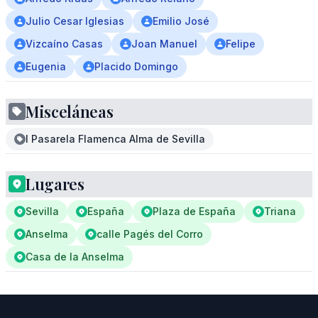
Julio Cesar Iglesias
Emilio José
Vizcaíno Casas
Joan Manuel
Felipe
Eugenia
Placido Domingo
Misceláneas
I Pasarela Flamenca Alma de Sevilla
Lugares
Sevilla
España
Plaza de España
Triana
Anselma
calle Pagés del Corro
Casa de la Anselma