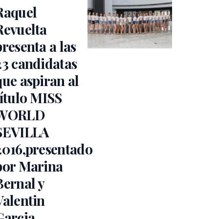
Raquel
Revuelta
presenta a las
23 candidatas
que aspiran al
título MISS
WORLD
SEVILLA
2016,presentado
por Marina
Bernal y
Valentin
Garcia