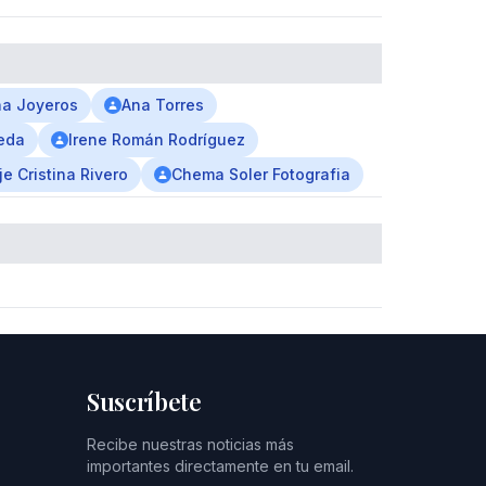
na Joyeros
Ana Torres
jeda
Irene Román Rodríguez
e Cristina Rivero
Chema Soler Fotografia
Suscríbete
Recibe nuestras noticias más
importantes directamente en tu email.