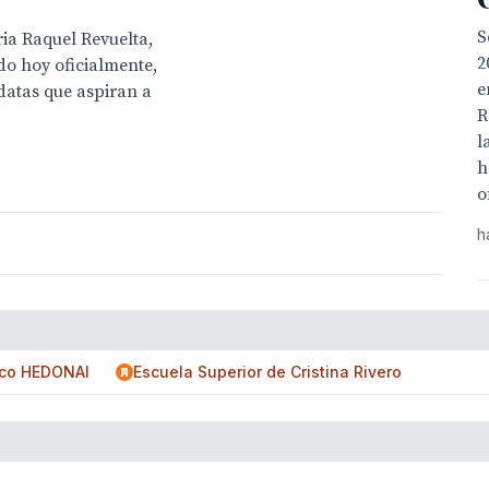
S
ria Raquel Revuelta,
2
do hoy oficialmente,
e
datas que aspiran a
R
l
h
o
h
ico HEDONAI
Escuela Superior de Cristina Rivero