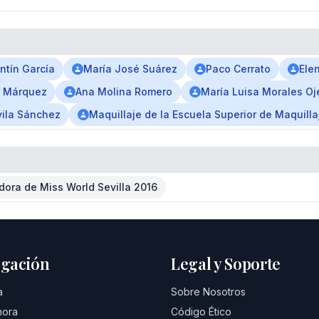
ntín García
María José Suárez
Paco Cerrato
Ele
a Márquez
Ana Molina Romero
María Luisa Morales O
ila Sánchez
Maquillaje de la Escuela Superior de Maquillaj
ora de Miss World Sevilla 2016
gación
Legal y Soporte
a
Sobre Nosotros
hora
Código Ético