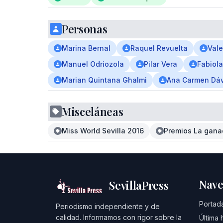
Personas
Marina Bernal
Raquel Revuelta
Vale
Manuel Odriozola
Pilar Vera
Fabiol
Marian Quintana Ghalmi
Ana Carmen Dáv
Misceláneas
Miss World Sevilla 2016
Premios La ganad
Nave
SevillaPress
Portad
Periodismo independiente y de
calidad. Informamos con rigor sobre la
Última 