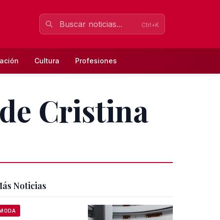
Ctrl+K
ación
Cultura
Profesiones
de Cristina
ás Noticias
MODA