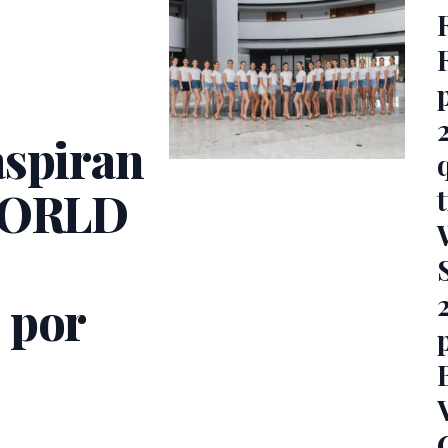
aspiran
 WORLD
 por