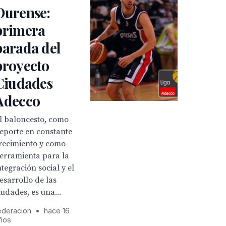
Ourense:
primera
parada del
proyecto
Ciudades
Adecco
l baloncesto, como
eporte en constante
recimiento y como
erramienta para la
ntegración social y el
esarrollo de las
iudades, es una...
ederacion
•
hace 16
ños