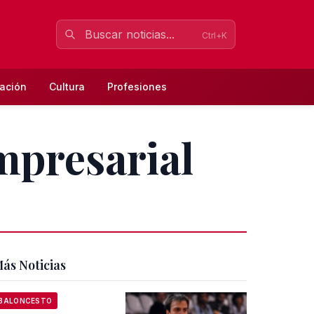
Ctrl+K
ación
Cultura
Profesiones
mpresarial
ás Noticias
BALONCESTO