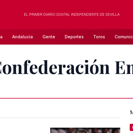
EL PRIMER DIARIO DIGITAL INDEPENDIENTE DE SEVILLA
la
Andalucía
Gente
Deportes
Toros
Comunic
Confederación E
M