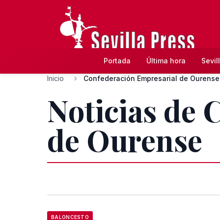
Portada
Última hora
Sevil
Inicio
Confederación Empresarial de Ourense
Noticias de 
de Ourense
BALONCESTO