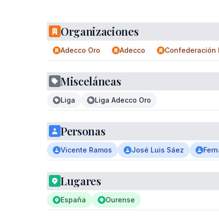
Organizaciones
Adecco Oro
Adecco
Confederación 
Misceláneas
Liga
Liga Adecco Oro
Personas
Vicente Ramos
José Luis Sáez
Fer
Lugares
España
Ourense