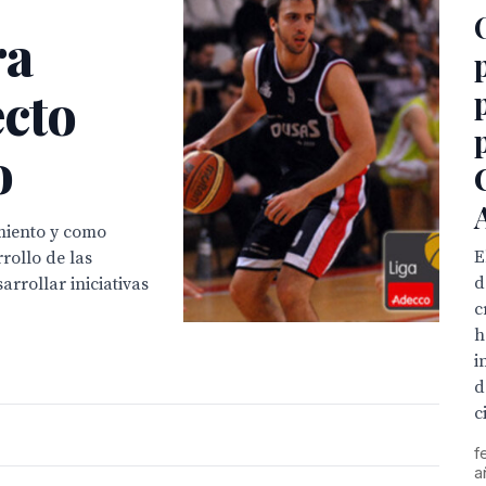
ra
ecto

miento y como
E
rollo de las
d
rrollar iniciativas
c
h
i
d
c
f
a