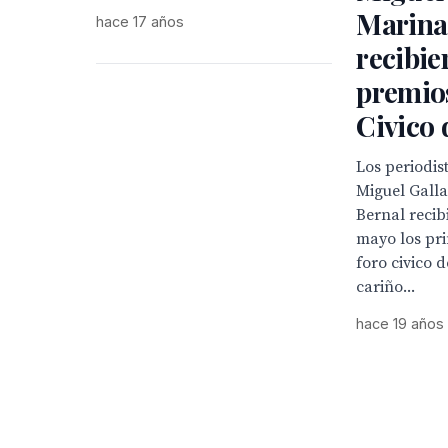
Marina
hace 17 años
recibie
premios
Civico 
Los periodis
Miguel Gall
Bernal recib
mayo los pr
foro civico 
cariño...
hace 19 años