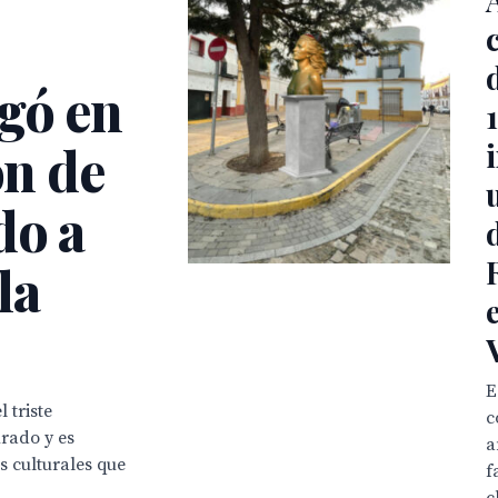
gó en
ón de
do a
la
E
 triste
c
urado y es
a
 culturales que
f