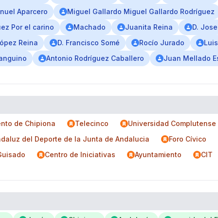
nuel Aparcero
Miguel Gallardo Miguel Gallardo Rodríguez
ez Por el carino
Machado
Juanita Reina
D. Jose
López Reina
D. Francisco Somé
Rocío Jurado
Lui
Sanguino
Antonio Rodríguez Caballero
Juan Mellado E
nto de Chipiona
Telecinco
Universidad Complutense
Andaluz del Deporte de la Junta de Andalucia
Foro Cívico
 Guisado
Centro de Iniciativas
Ayuntamiento
CIT