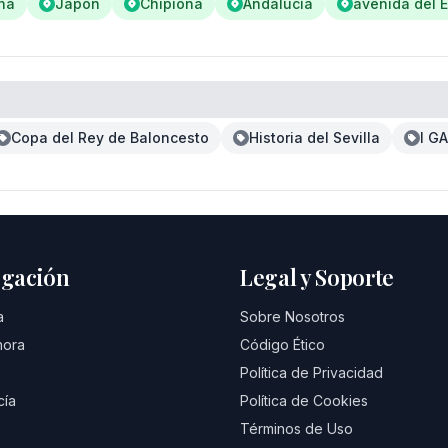
na
Japón
Chipiona
Andalucía
avenida del E
Copa del Rey de Baloncesto
Historia del Sevilla
I G
gación
Legal y Soporte
a
Sobre Nosotros
hora
Código Ético
Política de Privacidad
cía
Política de Cookies
Términos de Uso