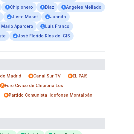
Chipionero
Díaz
Angeles Mellado
Justo Masot
Juanita
s Mario Aparcero
Luis Franco
ste
José Florido Ríos del GIS
 de Madrid
Canal Sur TV
EL PAIS
Foro Civico de Chipiona Los
Partido Comunista Ildefonsa Montalbán