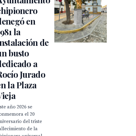
chipionero
denegó en
1981 la
instalación de
un busto
dedicado a
Rocío Jurado
en la Plaza
Vieja
ste año 2026 se
onmemora el 20
niversario del triste
allecimiento de la