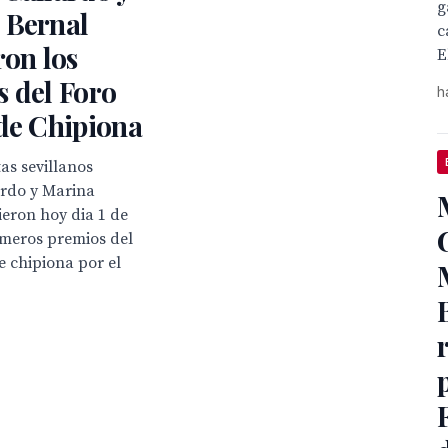
g
 Bernal
c
ron los
E
 del Foro
h
de Chipiona
tas sevillanos
ardo y Marina
ieron hoy dia 1 de
imeros premios del
de chipiona por el