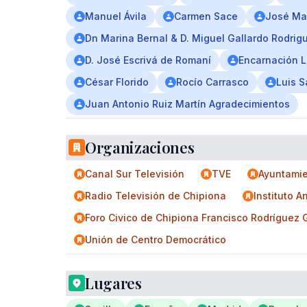
Manuel Ávila
Carmen Sace
José Ma
Dn Marina Bernal & D. Miguel Gallardo Rodrigu
D. José Escrivá de Romaní
Encarnación 
César Florido
Rocío Carrasco
Luis 
Juan Antonio Ruiz Martín Agradecimientos
Organizaciones
Canal Sur Televisión
TVE
Ayuntamie
Radio Televisión de Chipiona
Instituto 
Foro Civico de Chipiona Francisco Rodríguez
Unión de Centro Democrático
Lugares