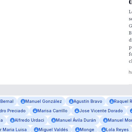
L
s
G
B
d
p
f
c
h
 Bernal
Manuel González
Agustín Bravo
Raquel 
dro Preciado
Marisa Carrillo
Jose Vicente Dorado
ía
Alfredo Urdaci
Manuel Ávila Durán
Manuel Mo
r Maria Luisa
Miguel Valdés
Monge
Lola Reyes