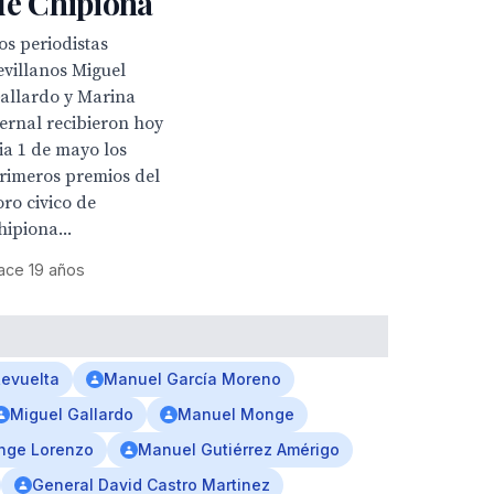
de Chipiona
os periodistas
evillanos Miguel
allardo y Marina
ernal recibieron hoy
ia 1 de mayo los
rimeros premios del
oro civico de
hipiona...
ace 19 años
Revuelta
Manuel García Moreno
Miguel Gallardo
Manuel Monge
nge Lorenzo
Manuel Gutiérrez Amérigo
General David Castro Martinez