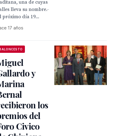
aditana, una de cuyas
alles lleva su nombre.-
l próximo día 19...
ace 17 años
BALONCESTO
Miguel
Gallardo y
Marina
Bernal
recibieron los
premios del
Foro Civico