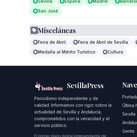
Sevilla
España
Madrid
Barcelo
San José
Misceláneas
Feria de Abril
Feria de Abril de Sevilla
Medalla al Mérito Turístico
Cultura
Nave
SevillaPress
Portad
Periodismo independiente y de
calidad. Informamos con rigor sobre la
Última 
actualidad de Sevilla y Andalucía,
Sevilla
comprometidos con la veracidad y el
Andalu
servicio público.
Gente
El primer diario digital independiente de