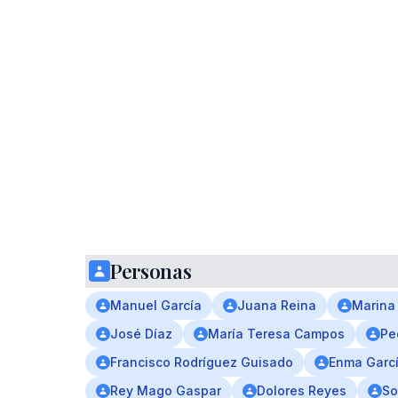
Personas
Manuel García
Juana Reina
Marina
José Díaz
María Teresa Campos
Pe
Francisco Rodríguez Guisado
Enma Garc
Rey Mago Gaspar
Dolores Reyes
So