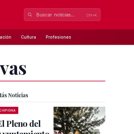
Ctrl+K
ación
Cultura
Profesiones
ivas
ás Noticias
CHIPIONA
El Pleno del
Ayuntamiento