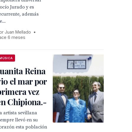
hipionera universal
ocío Jurado y es
ecurrente, además
e...
or Juan Mellado
•
ace 6 meses
MÚSICA
Juanita Reina
vio el mar por
primera vez
en Chipiona.-
a artista sevillana
iempre llevó en su
orazón esta población