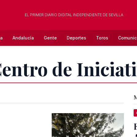
EL PRIMER DIARIO DIGITAL INDEPENDIENTE DE SEVILLA
la
Andalucía
Gente
Deportes
Toros
Comunic
entro de Iniciat
M