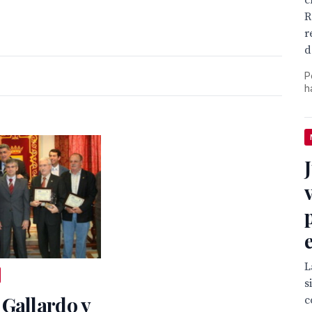
c
R
r
d
P
h
L
s
Gallardo y
c