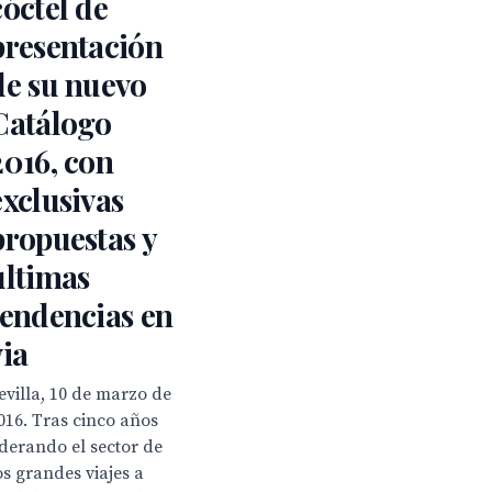
cóctel de
presentación
de su nuevo
Catálogo
2016, con
exclusivas
propuestas y
últimas
tendencias en
via
evilla, 10 de marzo de
016. Tras cinco años
iderando el sector de
os grandes viajes a