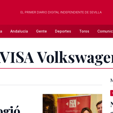
EL PRIMER DIARIO DIGITAL INDEPENDIENTE DE SEVILLA
la
Andalucía
Gente
Deportes
Toros
Comunic
AVISA Volkswage
M
ogió