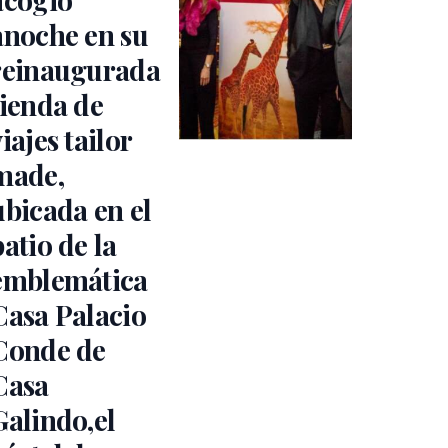
anoche en su
reinaugurada
tienda de
viajes tailor
made,
ubicada en el
patio de la
emblemática
Casa Palacio
Conde de
Casa
Galindo,el