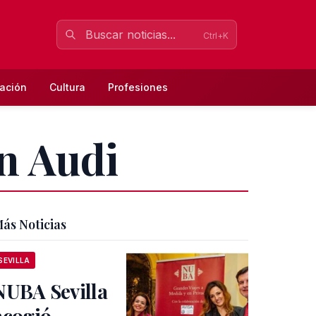
Ctrl+K
ación
Cultura
Profesiones
n Audi
ás Noticias
SEVILLA
NUBA Sevilla
acogió