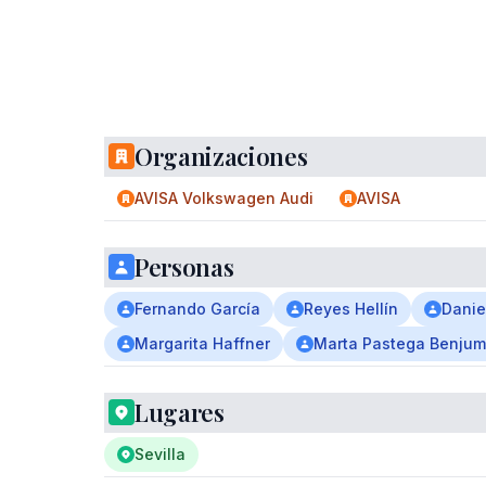
Organizaciones
AVISA Volkswagen Audi
AVISA
Personas
Fernando García
Reyes Hellín
Danie
Margarita Haffner
Marta Pastega Benju
Lugares
Sevilla