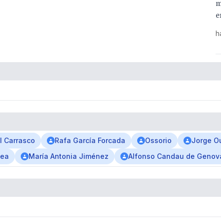
m
e
h
l Carrasco
Rafa García Forcada
Ossorio
Jorge Ou
mea
María Antonia Jiménez
Alfonso Candau de Genov