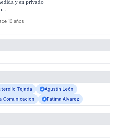
edida y en privado
n...
ace 10 años
terello Tejada
Agustín León
a Comunicacion
Fatima Alvarez