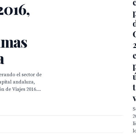
2016,
timas
a
derando el sector de
apital andaluza,
 de Viajes 2016....
S
2
l
l