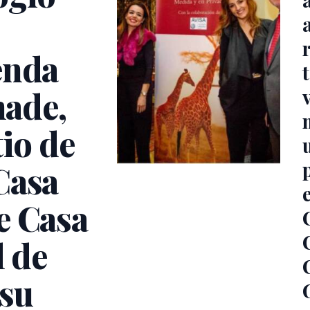
enda
made,
tio de
Casa
e Casa
l de
 su