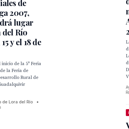
iales de
ga 2007,
drá lugar
 del Río
 15 y el 18 de
L
d
L
d
inicio de la 5ª Feria
D
de la Feria de
V
esarrollo Rural de
Guadalquivir
A
R
 de Lora del Río
•
s