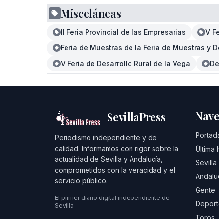
Misceláneas
II Feria Provincial de las Empresarias
V F
Feria de Muestras de la Feria de Muestras y D
V Feria de Desarrollo Rural de la Vega
De
Nave
SevillaPress
Portad
Periodismo independiente y de
calidad. Informamos con rigor sobre la
Última 
actualidad de Sevilla y Andalucía,
Sevilla
comprometidos con la veracidad y el
Andalu
servicio público.
Gente
El primer diario digital independiente de
Deport
Sevilla
Toros