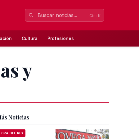
Ctrl+K
ación
Cultura
Profesiones
as y
ás Noticias
LORA DEL RIO