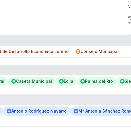
V
A
R
 de Desarrollo Economico Loreno
Consejo Municipal
al
Caseta Municipal
Écija
Palma del Río
Sie
Antonio Rodríguez Navarro
Mª Antonia Sánchez Rom