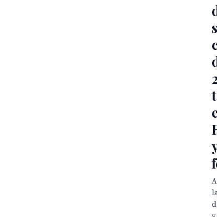
A
l
d
y