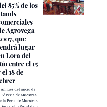
del 85% de los
stands
comerciales
de Agrovega
2007, que
tendrá lugar
en Lora del
Río entre el 15
y el 18 de
febrer
 un mes del inicio de
a 5ª Feria de Muestras
e la Feria de Muestras
 Desarrollo Rural de la