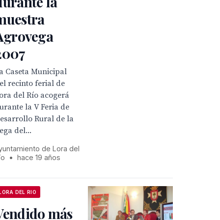
durante la
muestra
Agrovega
2007
a Caseta Municipal
el recinto ferial de
ora del Río acogerá
urante la V Feria de
esarrollo Rural de la
ega del...
yuntamiento de Lora del
ío
•
hace 19 años
LORA DEL RIO
Vendido más