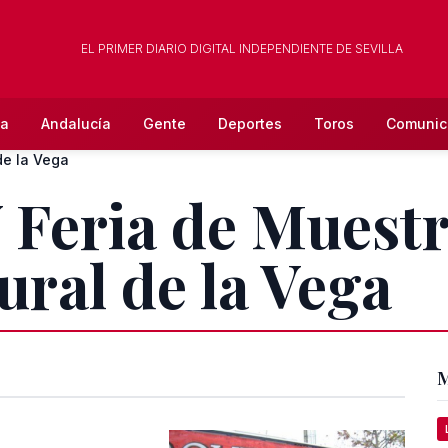
EL PRIMER DIARIO DIGITAL INDEPENDIENTE DE SEVILLA
la
Andalucía
Gente
Deportes
Toros
Comunic
de la Vega
V Feria de Muestr
ural de la Vega
M