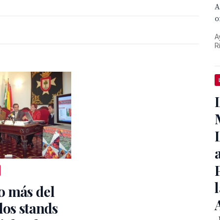

o
A
R
o más del
los stands