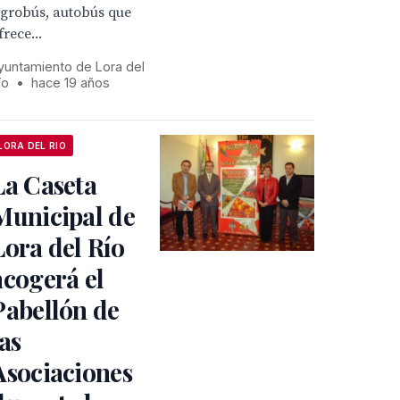
Agrobús, autobús que
frece...
yuntamiento de Lora del
ío
•
hace 19 años
LORA DEL RIO
La Caseta
Municipal de
Lora del Río
acogerá el
Pabellón de
las
Asociaciones