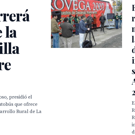
rrerá
 la
illa
re
oso, presidió el
E
autobús que ofrece
R
arrollo Rural de La
R
i
d