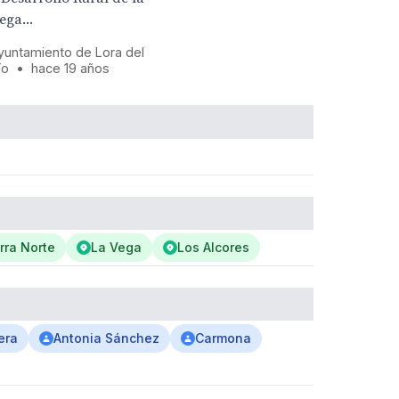
ega...
yuntamiento de Lora del
ío
•
hace 19 años
rra Norte
La Vega
Los Alcores
era
Antonia Sánchez
Carmona