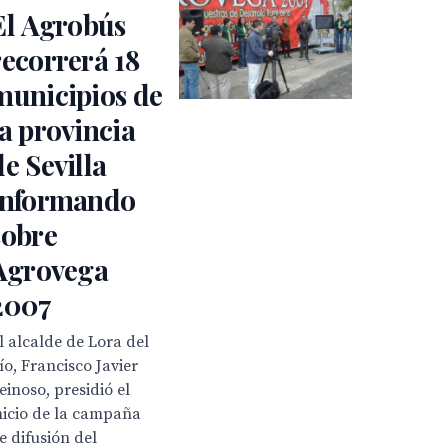
El Agrobús
recorrerá 18
municipios de
la provincia
de Sevilla
informando
sobre
Agrovega
2007
l alcalde de Lora del
ío, Francisco Javier
einoso, presidió el
nicio de la campaña
e difusión del