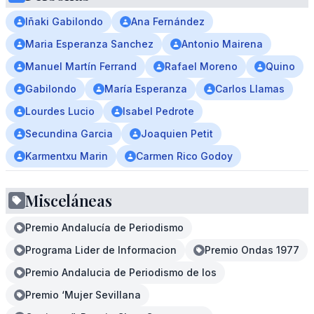
Iñaki Gabilondo
Ana Fernández
Maria Esperanza Sanchez
Antonio Mairena
Manuel Martín Ferrand
Rafael Moreno
Quino
Gabilondo
María Esperanza
Carlos Llamas
Lourdes Lucio
Isabel Pedrote
Secundina Garcia
Joaquien Petit
Karmentxu Marin
Carmen Rico Godoy
Misceláneas
Premio Andalucía de Periodismo
Programa Lider de Informacion
Premio Ondas 1977
Premio Andalucia de Periodismo de los
Premio ‘Mujer Sevillana