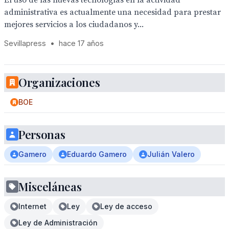
El uso de las nuevas tecnologías en la actividad
administrativa es actualmente una necesidad para prestar
mejores servicios a los ciudadanos y...
Sevillapress
•
hace 17 años
Organizaciones
BOE
Personas
Gamero
Eduardo Gamero
Julián Valero
Misceláneas
Internet
Ley
Ley de acceso
Ley de Administración