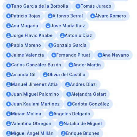
Tano García de la Borbolla
Tomás Jurado
Patricio Rojas
Alfonso Berral
Álvaro Romero
Ana Magaña
José María Ruiz
Jorge Flavio Knabe
Antonio Díaz
Pablo Moreno
Gonzalo García
Jaime Valencia
Fernando Piruat
Ana Navarro
Carlos González Buzón
Ander Martín
Amanda Gil
Olivia del Castillo
Manuel Jimenez Attia
Andres Diaz;
Juan Miguel Palomino
Alejandra Gelart
Juan Kaulani Martinez
Carlota González
Miriam Molina
Angeles Delgado
Valentina Obregon
Natalia de Miguel
Miguel Ángel Millán
Enrique Briones