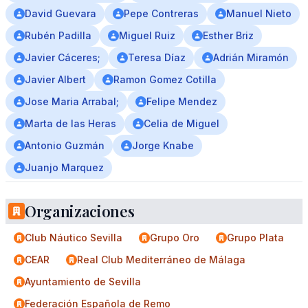
David Guevara
Pepe Contreras
Manuel Nieto
Rubén Padilla
Miguel Ruiz
Esther Briz
Javier Cáceres;
Teresa Díaz
Adrián Miramón
Javier Albert
Ramon Gomez Cotilla
Jose Maria Arrabal;
Felipe Mendez
Marta de las Heras
Celia de Miguel
Antonio Guzmán
Jorge Knabe
Juanjo Marquez
Organizaciones
Club Náutico Sevilla
Grupo Oro
Grupo Plata
CEAR
Real Club Mediterráneo de Málaga
Ayuntamiento de Sevilla
Federación Española de Remo