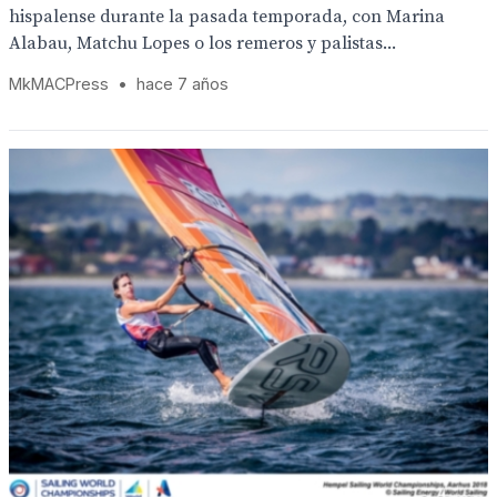
hispalense durante la pasada temporada, con Marina
Alabau, Matchu Lopes o los remeros y palistas...
MkMACPress
•
hace 7 años