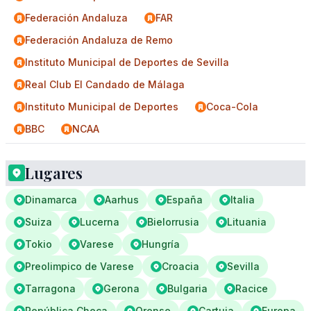
Federación Andaluza
FAR
Federación Andaluza de Remo
Instituto Municipal de Deportes de Sevilla
Real Club El Candado de Málaga
Instituto Municipal de Deportes
Coca-Cola
BBC
NCAA
Lugares
Dinamarca
Aarhus
España
Italia
Suiza
Lucerna
Bielorrusia
Lituania
Tokio
Varese
Hungría
Preolimpico de Varese
Croacia
Sevilla
Tarragona
Gerona
Bulgaria
Racice
República Checa
Orense
Cartuja
Europa