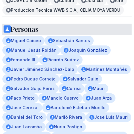
JOSE LUIS MAURI
Cultura
Justicia
Arte
Produccion Tecnica WWB S.C.A.; CELIA MOYA VERDU
Personas
Miguel Caiceo
Sebastián Santos
Manuel Jesús Roldán
Joaquín González
Fernando III
Ricardo Suárez
Javier Jiménez Sánchez-Dalp
Martínez Montañés
Pedro Duque Cornejo
Salvador Guijo
Salvador Guijo Pérez
Correa
Mauri
Paco Prieto
Manolo Cuervo
Juan Arza
José Cerezal
Bartolomé Esteban Murillo
Daniel del Toro
Mariló Rivera
Jose Luis Mauri
Juan Lacomba
Nuria Postigo