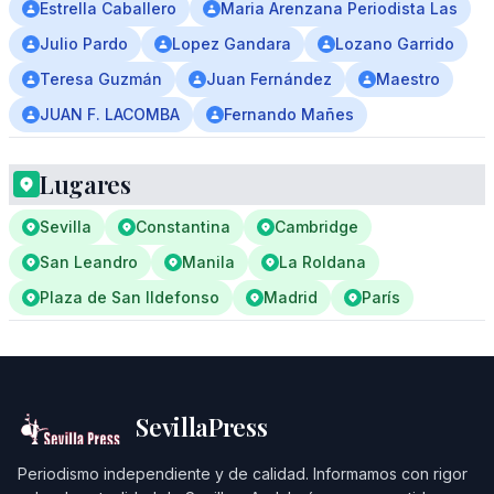
Estrella Caballero
Maria Arenzana Periodista Las
Julio Pardo
Lopez Gandara
Lozano Garrido
Teresa Guzmán
Juan Fernández
Maestro
JUAN F. LACOMBA
Fernando Mañes
Lugares
Sevilla
Constantina
Cambridge
San Leandro
Manila
La Roldana
Plaza de San Ildefonso
Madrid
París
SevillaPress
Periodismo independiente y de calidad. Informamos con rigor