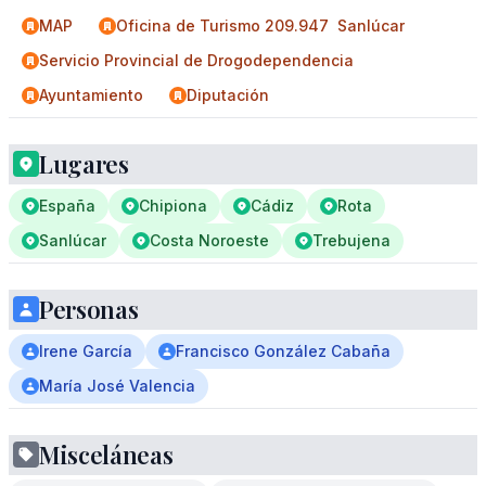
MAP
Oficina de Turismo 209.947  Sanlúcar
Servicio Provincial de Drogodependencia
Ayuntamiento
Diputación
Lugares
España
Chipiona
Cádiz
Rota
Sanlúcar
Costa Noroeste
Trebujena
Personas
Irene García
Francisco González Cabaña
María José Valencia
Misceláneas