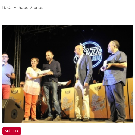
R. C.
•
hace 7 años
MÚSICA