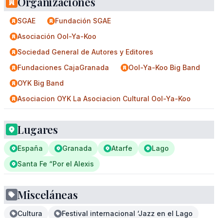
Organizaciones
SGAE
Fundación SGAE
Asociación Ool-Ya-Koo
Sociedad General de Autores y Editores
Fundaciones CajaGranada
Ool-Ya-Koo Big Band
OYK Big Band
Asociacion OYK La Asociacion Cultural Ool-Ya-Koo
Lugares
España
Granada
Atarfe
Lago
Santa Fe “Por el Alexis
Misceláneas
Cultura
Festival internacional ‘Jazz en el Lago