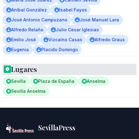
Aníbal González
Isabel Fayos
José Antonio Campuzano
José Manuel Lara
Alfredo Relaño
Julio Cesar Iglesias
Emilio José
Vizcaíno Casas
Alfredo Graus
Eugenia
Placido Domingo
Lugares
Sevilla
Plaza de España
Anselma
Sevilla Anselma
SevillaPress