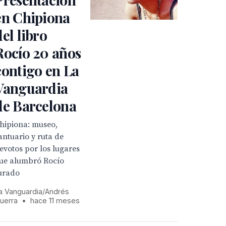
en Chipiona
del libro
Rocío 20 años
contigo en La
Vanguardia
de Barcelona
hipiona: museo,
antuario y ruta de
evotos por los lugares
ue alumbró Rocío
urado
a Vanguardia/Andrés
uerra
•
hace 11 meses