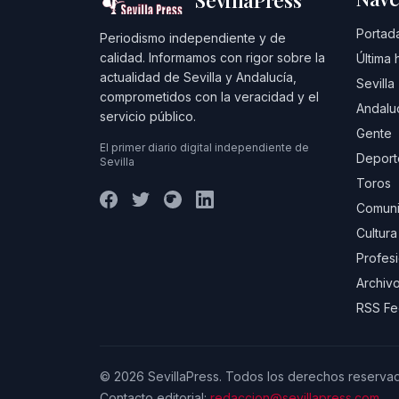
SevillaPress
Portad
Periodismo independiente y de
calidad. Informamos con rigor sobre la
Última 
actualidad de Sevilla y Andalucía,
Sevilla
comprometidos con la veracidad y el
Andalu
servicio público.
Gente
El primer diario digital independiente de
Deport
Sevilla
Toros
Comuni
Cultura
Profes
Archivo
RSS F
© 2026 SevillaPress. Todos los derechos reserva
Contacto editorial:
redaccion@sevillapress.com