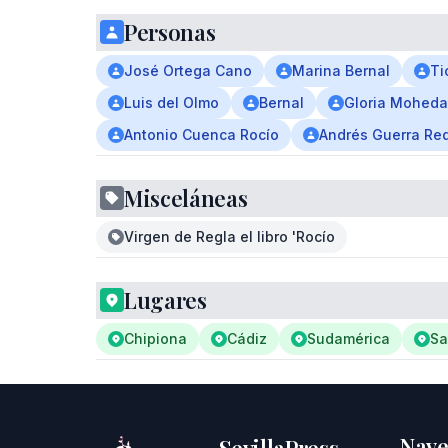
Personas
José Ortega Cano
Marina Bernal
Ti
Luis del Olmo
Bernal
Gloria Mohed
Antonio Cuenca Rocío
Andrés Guerra Red
Misceláneas
Virgen de Regla el libro 'Rocío
Lugares
Chipiona
Cádiz
Sudamérica
Sa
Nave