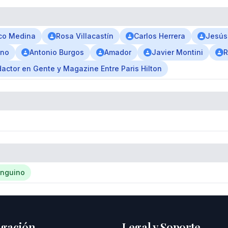
co Medina
Rosa Villacastín
Carlos Herrera
Jesús
ano
Antonio Burgos
Amador
Javier Montini
R
actor en Gente y Magazine Entre Paris Hilton
nguino
gación
Legal y Soporte