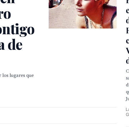
ro
ontigo
a de
C
 los lugares que
s
d
q
J
L
G