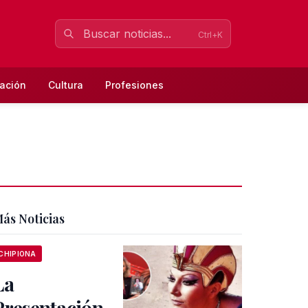
Ctrl+K
ación
Cultura
Profesiones
ás Noticias
CHIPIONA
La
Presentación