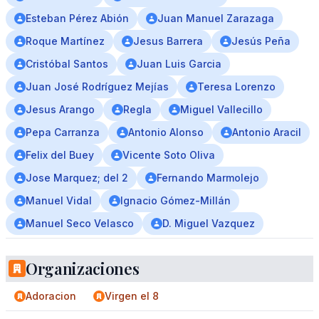
Esteban Pérez Abión
Juan Manuel Zarazaga
Roque Martínez
Jesus Barrera
Jesús Peña
Cristóbal Santos
Juan Luis Garcia
Juan José Rodríguez Mejías
Teresa Lorenzo
Jesus Arango
Regla
Miguel Vallecillo
Pepa Carranza
Antonio Alonso
Antonio Aracil
Felix del Buey
Vicente Soto Oliva
Jose Marquez; del 2
Fernando Marmolejo
Manuel Vidal
Ignacio Gómez-Millán
Manuel Seco Velasco
D. Miguel Vazquez
Organizaciones
Adoracion
Virgen el 8