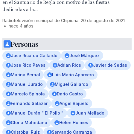
en el Santuario de Regla con motivo de las fiestas
dedicadas a la...
Radiotelevisión municipal de Chipiona, 20 de agosto de 2021.
•
hace 4 años
Personas
José Ricardo Gallardo
José Márquez
Jose Rico Paves
Adrian Rios
Javier de Sedas
Marina Bernal
Luis Mario Aparcero
Manuel Jurado
Miguel Gallardo
Marcelo Spínola
Darío Castro
Fernando Salazar
Ángel Bajuelo
Manuel Durán “ El Pollo ”
Juan Mellado
Gloria Mohedano
Helen Holmes
Cristóbal Ruiz
Servando Carranza