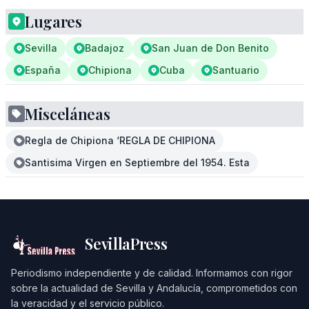
Lugares
Sevilla
Badajoz
San Juan de Don Benito
España
Chipiona
Cuba
Santuario
Misceláneas
Regla de Chipiona ‘REGLA DE CHIPIONA
Santisima Virgen en Septiembre del 1954. Esta
SevillaPress
Periodismo independiente y de calidad. Informamos con rigor
sobre la actualidad de Sevilla y Andalucía, comprometidos con
la veracidad y el servicio público.