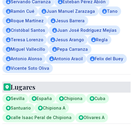
Servando Carranza
Esteban Pérez Abión
Ramón Cué
Juan Manuel Zarazaga
Tano
Roque Martínez
Jesus Barrera
Cristóbal Santos
Juan José Rodríguez Mejías
Teresa Lorenzo
Jesus Arango
Regla
Miguel Vallecillo
Pepa Carranza
Antonio Alonso
Antonio Aracil
Felix del Buey
Vicente Soto Oliva
Lugares
Sevilla
España
Chipiona
Cuba
Santuario
Chipiona A
calle Isaac Peral de Chipiona
Olivares A