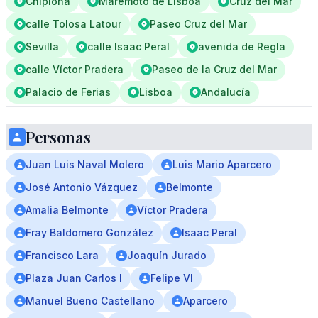
Chipiona
Maremoto de Lisboa
Cruz del Mar
calle Tolosa Latour
Paseo Cruz del Mar
Sevilla
calle Isaac Peral
avenida de Regla
calle Víctor Pradera
Paseo de la Cruz del Mar
Palacio de Ferias
Lisboa
Andalucía
Personas
Juan Luis Naval Molero
Luis Mario Aparcero
José Antonio Vázquez
Belmonte
Amalia Belmonte
Víctor Pradera
Fray Baldomero González
Isaac Peral
Francisco Lara
Joaquín Jurado
Plaza Juan Carlos I
Felipe VI
Manuel Bueno Castellano
Aparcero