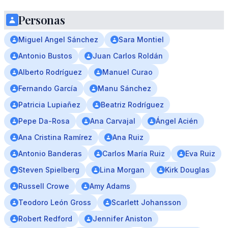
Personas
Miguel Angel Sánchez
Sara Montiel
Antonio Bustos
Juan Carlos Roldán
Alberto Rodríguez
Manuel Curao
Fernando García
Manu Sánchez
Patricia Lupiañez
Beatriz Rodríguez
Pepe Da-Rosa
Ana Carvajal
Ángel Acién
Ana Cristina Ramírez
Ana Ruiz
Antonio Banderas
Carlos María Ruiz
Eva Ruiz
Steven Spielberg
Lina Morgan
Kirk Douglas
Russell Crowe
Amy Adams
Teodoro León Gross
Scarlett Johansson
Robert Redford
Jennifer Aniston