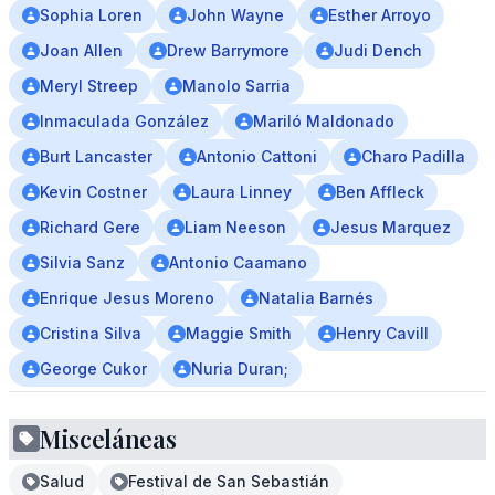
Sophia Loren
John Wayne
Esther Arroyo
Joan Allen
Drew Barrymore
Judi Dench
Meryl Streep
Manolo Sarria
Inmaculada González
Mariló Maldonado
Burt Lancaster
Antonio Cattoni
Charo Padilla
Kevin Costner
Laura Linney
Ben Affleck
Richard Gere
Liam Neeson
Jesus Marquez
Silvia Sanz
Antonio Caamano
Enrique Jesus Moreno
Natalia Barnés
Cristina Silva
Maggie Smith
Henry Cavill
George Cukor
Nuria Duran;
Misceláneas
Salud
Festival de San Sebastián