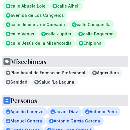
calle Abuela Lole
calle Alhelí
avenida de Los Cangrejos
calle Jiménez de Quesada
calle Campanilla
calle Venus
calle Júpiter
calle Boquerón
calle Jesús de la Misericordia
Chipiona
Misceláneas
Plan Anual de Formacion Profesional
Agricultura
Sanidad
Salud ‘La Laguna
Personas
Agustín Lorenzo
Javier Díaz
Antonio Peña
Manuel Carrera
Antonio García Gerena