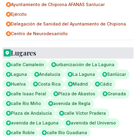
Ayuntamiento de Chipiona AFANAS Sanlucar
Ejército
Delegación de Sanidad del Ayuntamiento de Chipiona
Centro de Neurodesarrollo
Lugares
calle Camaleón
urbanización de La Laguna
Laguna
Andalucía
La Laguna
Sanlúcar
Huelva
Costa Rica
Madrid
Cádiz
calle Isaac Peral
Plaza de Abastos
Granada
calle Río Miño
avenida de Regla
Plaza de Andalucía
calle Víctor Pradera
avenida de La Laguna
avenida del Universo
calle Roble
calle Río Guadiana