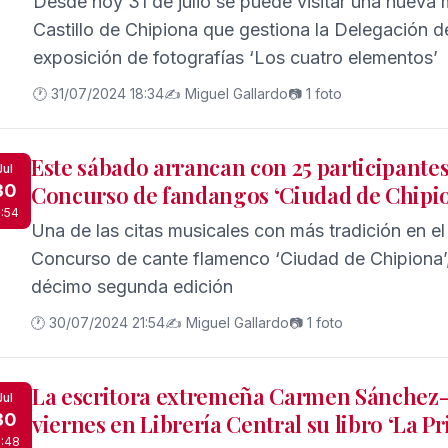
Desde hoy 31 de julio se puede visitar una nueva m
Castillo de Chipiona que gestiona la Delegación de
exposición de fotografías ‘Los cuatro elementos’
🕐 31/07/2024 18:34
✍️ Miguel Gallardo
📷 1 foto
Este sábado arrancan con 25 participantes
Jul
30
Concurso de fandangos ‘Ciudad de Chipi
1:54
Una de las citas musicales con más tradición en el
Concurso de cante flamenco ‘Ciudad de Chipiona’,
décimo segunda edición
🕐 30/07/2024 21:54
✍️ Miguel Gallardo
📷 1 foto
La escritora extremeña Carmen Sánchez-
Jul
30
viernes en Librería Central su libro ‘La P
1:48