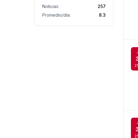
Noticias:
257
Promedio/día:
8.3
2
2