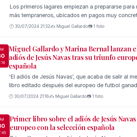
Los primeros lagares empiezan a prepararse para r
más tempraneros, ubicados en pagos muy concreto
🕐 30/07/2024 21:32
✍️ Miguel Gallardo
📷 1 foto
Miguel Gallardo y Marina Bernal lanzan el
Jul
30
adiós de Jesús Navas tras su triunfo europ
1:16
española
‘El adiós de Jesús Navas’, que acaba de salir al me
libro editado después del europeo de futbol gana
🕐 30/07/2024 21:16
✍️ Miguel Gallardo
📷 1 foto
Primer libro sobre el adiós de Jesús Navas 
Jul
30
europeo con la selección española
7:45