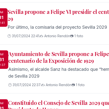
Sevilla propone a Felipe VI presidir el cen
Jul
31
29
2:41
Por último, la comisaria del proyecto Sevilla 2029
🕐 31/07/2024 22:41
✍️ Antonio Rendón
📷 1 foto
Ayuntamiento de Sevilla propone a Felipe 
Jul
31
centenario de la Exposición de 1929
2:37
Asimismo, el alcalde Sanz ha destacado que “hem
de Sevilla 2029
🕐 31/07/2024 22:37
✍️ Antonio Rendón
📷 1 foto
Constituido el Consejo de Sevilla 2029 q
Jul
31