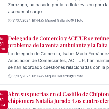
Zarazaga, ha pasado por la radiotelevisión para la 
acceder al cargo
🕐 31/07/2024 18:44
✍️ Miguel Gallardo
📷 1 foto
Delegada de Comercio y ACITUR se reúne
Jul
31
problema de la venta ambulante y la falta 
8:38
La delegada de Comercio, Isabel María Fernández, 
Asociación de Comerciantes, ACITUR, han manten
se han abordado cuestiones relacionadas con la p
torno a la venta ambulante
🕐 31/07/2024 18:38
✍️ Miguel Gallardo
📷 1 foto
Abre sus puertas en el Castillo de Chipion
Jul
31
chipionera Natalia Jurado ‘Los cuatro el
8:34