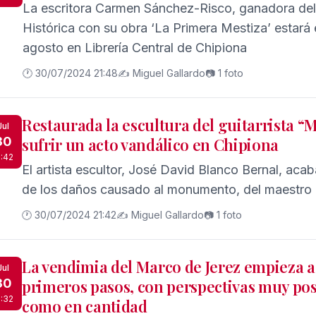
La escritora Carmen Sánchez-Risco, ganadora de
Histórica con su obra ‘La Primera Mestiza’ estará 
agosto en Librería Central de Chipiona
🕐 30/07/2024 21:48
✍️ Miguel Gallardo
📷 1 foto
Restaurada la escultura del guitarrista “
Jul
30
sufrir un acto vandálico en Chipiona
1:42
El artista escultor, José David Blanco Bernal, acaba
de los daños causado al monumento, del maestro d
🕐 30/07/2024 21:42
✍️ Miguel Gallardo
📷 1 foto
La vendimia del Marco de Jerez empieza 
Jul
30
primeros pasos, con perspectivas muy posi
1:32
como en cantidad