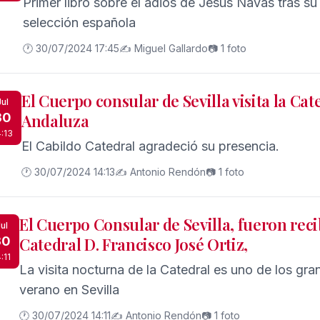
Primer libro sobre el adiós de Jesús Navas tras su
selección española
🕐 30/07/2024 17:45
✍️ Miguel Gallardo
📷 1 foto
El Cuerpo consular de Sevilla visita la Cat
Jul
30
Andaluza
4:13
El Cabildo Catedral agradeció su presencia.
🕐 30/07/2024 14:13
✍️ Antonio Rendón
📷 1 foto
El Cuerpo Consular de Sevilla, fueron reci
ul
30
Catedral D. Francisco José Ortiz,
:11
La visita nocturna de la Catedral es uno de los gra
verano en Sevilla
🕐 30/07/2024 14:11
✍️ Antonio Rendón
📷 1 foto