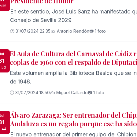
Presidente de Honor
2:35
En este sentido, José Luis Sanz ha manifestado q
Consejo de Sevilla 2029
🕐 31/07/2024 22:35
✍️ Antonio Rendón
📷 1 foto
El Aula de Cultura del Carnaval de Cádiz r
Jul
31
coplas de 1960 con el respaldo de Diputac
8:50
Este volumen amplía la Biblioteca Básica que se i
de 1948.
🕐 31/07/2024 18:50
✍️ Miguel Gallardo
📷 1 foto
Álvaro Zarazaga: Ser entrenador del Chi
Jul
31
Andaluza es un regalo porque ese ha sid
8:44
El nuevo entrenador del primer equipo del Chipion