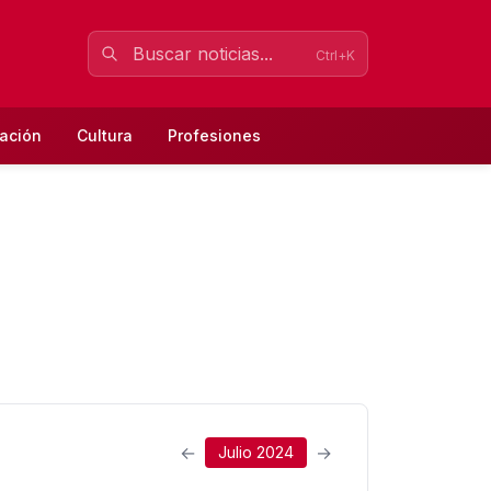
Ctrl+K
ación
Cultura
Profesiones
←
→
Julio 2024