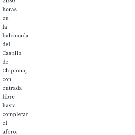
21:30
horas
en
la
balconada
del
Castillo
de
Chipiona,
con
entrada
libre
hasta
completar
el
aforo.