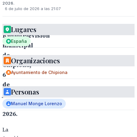
2026.
6 de julio de 2026 a las 21:07
Lugares
Radiotelevisión
España
municipal
de
Organizaciones
Chipiona,
Ayuntamiento de Chipiona
6
de
Personas
julio
de
Manuel Monge Lorenzo
2026.
La