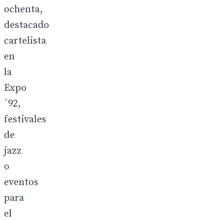
ochenta,
destacado
cartelista
en
la
Expo
´92,
festivales
de
jazz
o
eventos
para
el