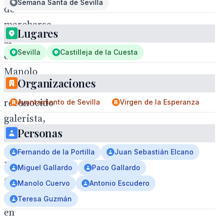
Semana Santa de Sevilla
de
marcharse
Lugares
al
Sevilla
Castilleja de la Cuesta
cielo
Manolo
Organizaciones
Cuervo,
reconocido
Ayuntamiento de Sevilla
Virgen de la Esperanza
galerista,
Personas
oriundo
de
Fernando de la Portilla
Juan Sebastián Elcano
Isla
Miguel Gallardo
Paco Gallardo
Cristina,
Manolo Cuervo
Antonio Escudero
afincado
Teresa Guzmán
en