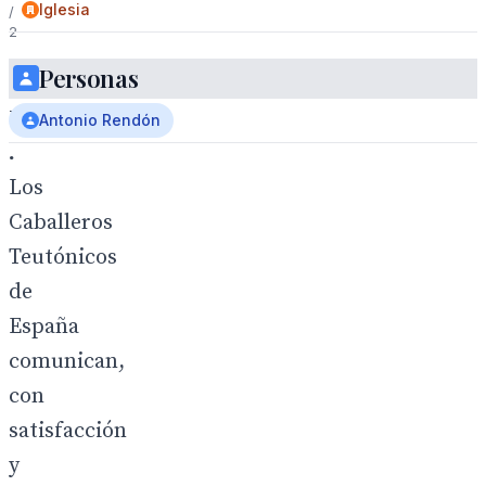
Iglesia
/
2
Personas
Antonio
Rendon
Antonio Rendón
.
Los
Caballeros
Teutónicos
de
España
comunican,
con
satisfacción
y