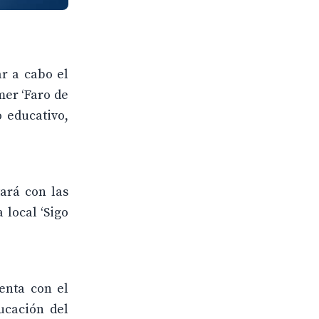
r a cabo el
mer ‘Faro de
o educativo,
ará con las
 local ‘Sigo
enta con el
ucación del