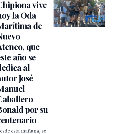
Chipiona vive
hoy la Oda
Marítima de
Nuevo
Ateneo, que
este año se
dedica al
autor José
Manuel
Caballero
Bonald por su
centenario
esde esta mañana, se