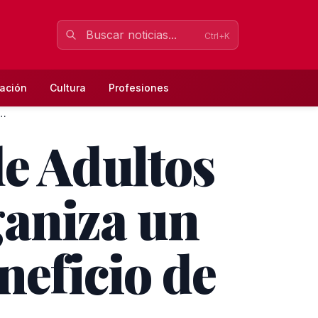
Ctrl+K
ación
Cultura
Profesiones
ión de Adultos Miguel Espinosa Pau organi...
de Adultos
ganiza un
neficio de