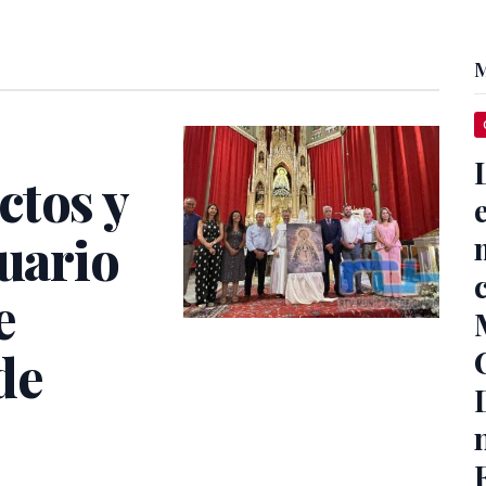
M
ctos y
tuario
e
de