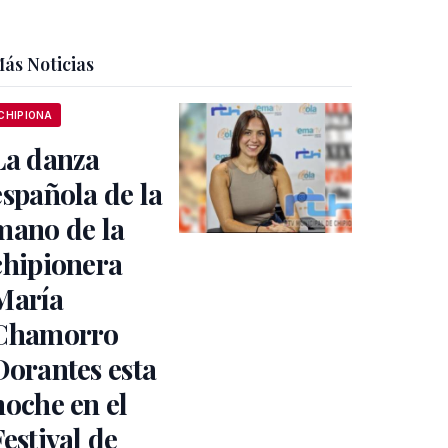
ás Noticias
CHIPIONA
La danza
española de la
mano de la
chipionera
María
Chamorro
Dorantes esta
noche en el
Festival de