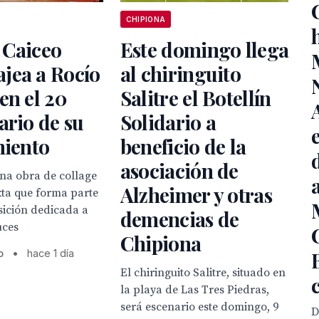
CHIPIONA
 Caiceo
Este domingo llega
jea a Rocío
al chiringuito
en el 20
Salitre el Botellín
ario de su
Solidario a
miento
beneficio de la
asociación de
una obra de collage
Alzheimer y otras
xta que forma parte
sición dedicada a
demencias de
uces
Chipiona
o
•
hace 1 día
El chiringuito Salitre, situado en
la playa de Las Tres Piedras,
será escenario este domingo, 9
D