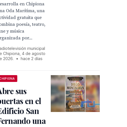
esarrolla en Chipiona
na Oda Marítima, una
ctividad gratuita que
ombina poesía, teatro,
ine y música
rganizada por...
adiotelevisión municipal
e Chipiona, 4 de agosto
e 2026.
•
hace 2 días
CHIPIONA
Abre sus
puertas en el
Edificio San
Fernando una