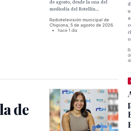
de agosto, desde la una del
d
mediodía del Botellín...
u
a
Radiotelevisión municipal de
c
Chipiona, 5 de agosto de 2026.
•
hace 1 día
c
o
R
d
d
la de