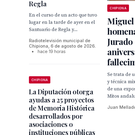
Regla
CHIPIONA
En el curso de un acto que tuvo
Miguel
lugar en la tarde de ayer en el
homena
Santuario de Regla y...
Jurado 
Radiotelevisión municipal de
Chipiona, 6 de agosto de 2026.
anivers
•
hace 19 horas
falleci
Se trata de 
CHIPIONA
y técnica mi
de una expo
La Diputación otorga
Mitos andal
ayudas a 25 proyectos
de Memoria Histórica
Juan Mellad
desarrollados por
asociaciones o
instituciones públicas