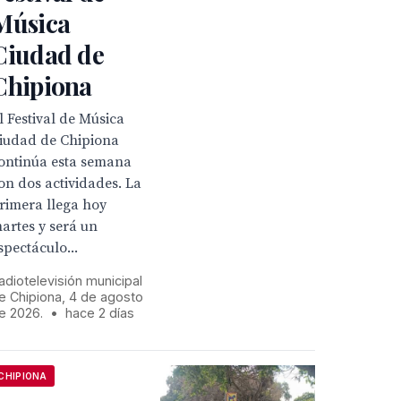
Música
Ciudad de
Chipiona
l Festival de Música
iudad de Chipiona
ontinúa esta semana
on dos actividades. La
rimera llega hoy
artes y será un
spectáculo...
adiotelevisión municipal
e Chipiona, 4 de agosto
e 2026.
•
hace 2 días
CHIPIONA