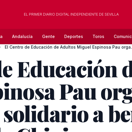
EL PRIMER DIARIO DIGITAL INDEPENDIENTE DE SEVILLA
la
Andalucía
Gente
Deportes
Toros
Comunic
El Centro de Educac
de Educación 
inosa Pau or
solidario a be