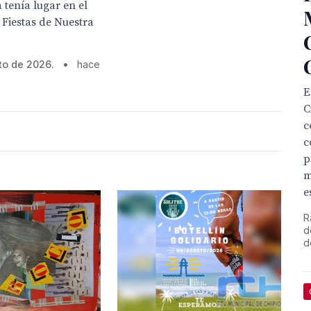
 tenía lugar en el
 Fiestas de Nuestra
to de 2026.
•
hace
E
C
c
c
p
m
e
R
d
d