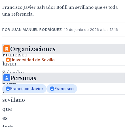
Francisco Javier Salvador Bofill un sevillano que es toda
una referencia.
POR JUAN MANUEL RODRÍGUEZ
10 de junio de 2026 a las 12:16
Organizaciones
Francisco
Universidad de Sevilla
Javier
Salvador
Personas
Bofill
Francisco Javier
Francisco
un
sevillano
que
es