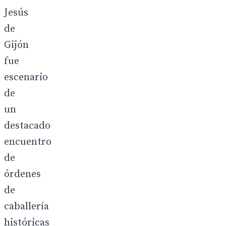
Jesús
de
Gijón
fue
escenario
de
un
destacado
encuentro
de
órdenes
de
caballería
históricas