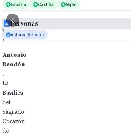
España
Castilla
Gijón
Personas
1
Antonio Rendón
/
5
Antonio
Rendón
.
La
Basílica
del
Sagrado
Corazón
de