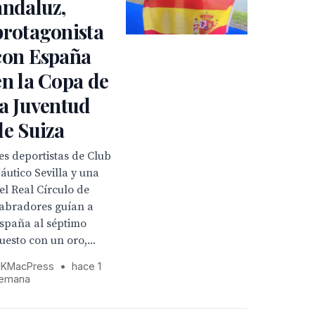
andaluz,
protagonista
con España
en la Copa de
la Juventud
de Suiza
es deportistas de Club
áutico Sevilla y una
el Real Círculo de
abradores guían a
spaña al séptimo
uesto con un oro,...
KMacPress
•
hace 1
emana