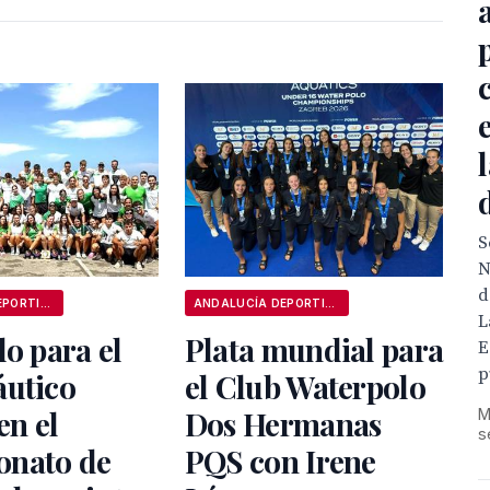
S
N
d
ANDALUCÍA DEPORTIVA
ANDALUCÍA DEPORTIVA
L
lo para el
Plata mundial para
E
p
áutico
el Club Waterpolo
en el
Dos Hermanas
M
s
nato de
PQS con Irene