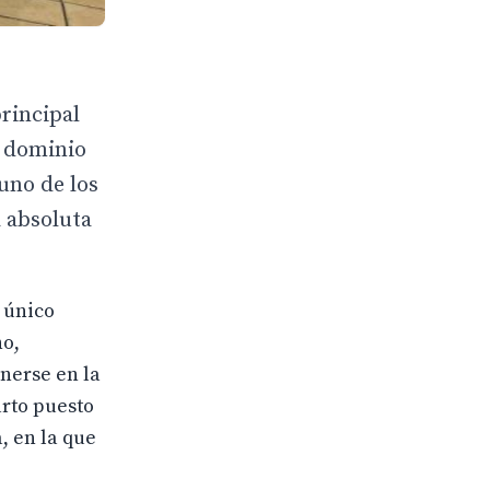
rincipal
u dominio
uno de los
 absoluta
 único
ho,
nerse en la
arto puesto
, en la que