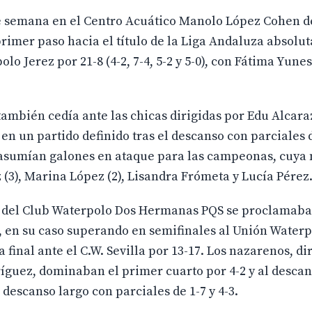
 de semana en el Centro Acuático Manolo López Cohen d
primer paso hacia el título de la Liga Andaluza absolu
 Jerez por 21-8 (4-2, 7-4, 5-2 y 5-0), con Fátima Yunes 
 también cedía ante las chicas dirigidas por Edu Alcara
3 en un partido definido tras el descanso con parciales d
(5) asumían galones en ataque para las campeonas, cuy
(3), Marina López (2), Lisandra Frómeta y Lucía Pérez
no del Club Waterpolo Dos Hermanas PQS se proclamaba
 en su caso superando en semifinales al Unión Waterp
 la final ante el C.W. Sevilla por 13-17. Los nazarenos, di
íguez, dominaban el primer cuarto por 4-2 y al descan
descanso largo con parciales de 1-7 y 4-3.