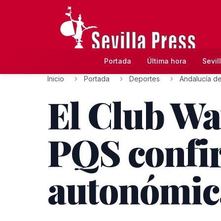
Portada
Última hora
Sevil
Inicio
Portada
Deportes
Andalucía de
El Club W
PQS confi
autonómic