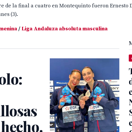
e de la final a cuatro en Montequinto fueron Ernesto D
nes (3).
emenina
/
Liga Andaluza absoluta masculina
M
olo:
llosas
 hecho.