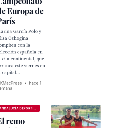
Campeonato
de Europa de
París
arina García Polo y
lisa Ozhogina
ompiten con la
elección española en
a cita continental, que
rranca este viernes en
a capital...
KMacPress
•
hace 1
emana
ANDALUCÍA DEPORTIVA
El remo