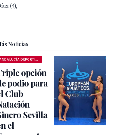
íaz (4),
ás Noticias
ANDALUCÍA DEPORTIVA
Triple opción
de podio para
el Club
Natación
Sincro Sevilla
en el