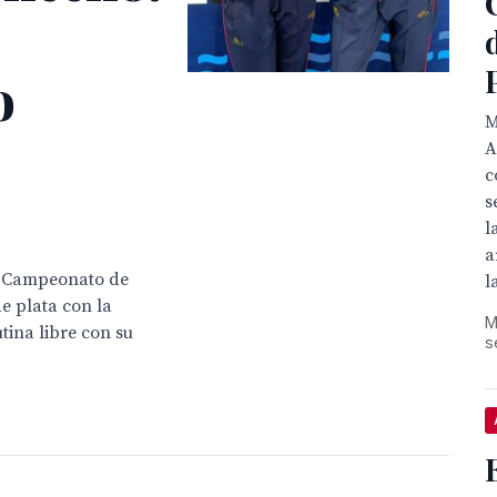
o
M
A
c
s
l
a
el Campeonato de
l
e plata con la
M
tina libre con su
s