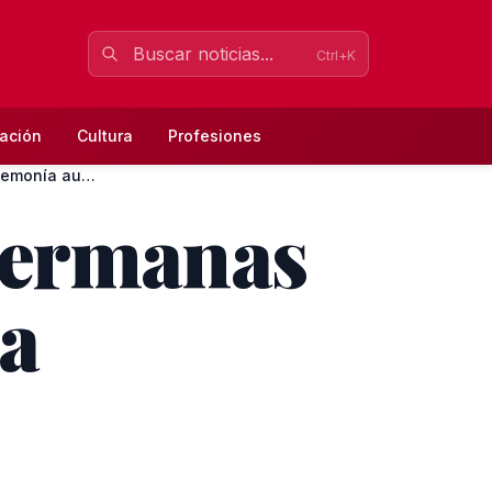
Ctrl+K
ación
Cultura
Profesiones
El Club Waterpolo Dos Hermanas PQS confirma hegemonía autonó...
Hermanas
a