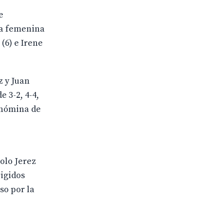
e
ta femenina
(6) e Irene
z y Juan
e 3-2, 4-4,
a nómina de
.
olo Jerez
rigidos
so por la