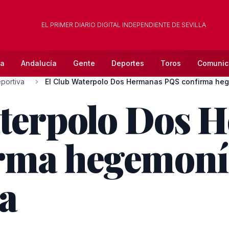
EL PRIMER DIARIO DIGITAL INDEPENDIENTE DE SEVILLA
la
Andalucía
Gente
Deportes
Toros
Comunic
portiva
aterpolo Dos 
rma hegemoní
a