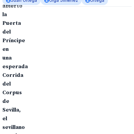
Juan Ortega
Olga Jiménez
Ortega
abierto
la
Puerta
del
Príncipe
en
una
esperada
Corrida
del
Corpus
de
Sevilla,
el
sevillano