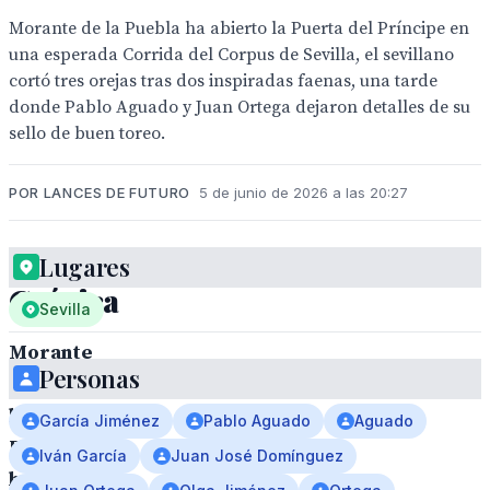
Morante de la Puebla ha abierto la Puerta del Príncipe en
una esperada Corrida del Corpus de Sevilla, el sevillano
cortó tres orejas tras dos inspiradas faenas, una tarde
donde Pablo Aguado y Juan Ortega dejaron detalles de su
sello de buen toreo.
POR LANCES DE FUTURO
5 de junio de 2026 a las 20:27
Lugares
Crónica
Sevilla
Morante
Personas
de
la
García Jiménez
Pablo Aguado
Aguado
Puebla
Iván García
Juan José Domínguez
ha